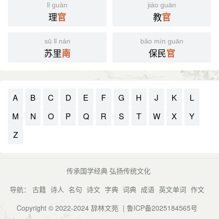
lǐ guān
jiào guān
理
教
官
官
sū lǐ nán
bǎo mín guān
苏里
保民
南
官
A
B
C
D
E
F
G
H
J
K
L
M
N
O
P
Q
R
S
T
W
X
Y
Z
传承国学经典 弘扬传统文化
导航：
古籍
诗人
名句
诗文
字典
词典
成语
英文单词
作文
Copyright © 2022-2024
辞林文苑
|
鲁ICP备2025184565号