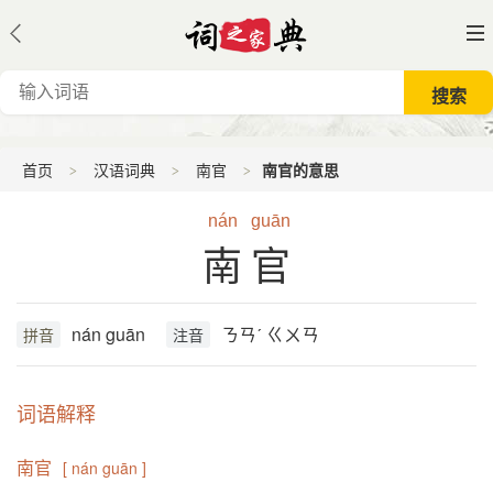
首页
汉语词典
南官
南官的意思
nán
guān
南官
nán guān
ㄋㄢˊ ㄍㄨㄢ
拼音
注音
词语解释
南官
[ nán guān ]