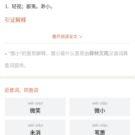
⒈ 轻视；鄙夷。渺小。
引证解释
⒈ 轻视；鄙夷。
展开阅读全文 ∨
明 张居正 《豫所吕公墓志铭》：“世儒嘐嘐，猥小 曹
引
参，而卑 丙吉。”
※ "猥小"的意思解释、猥小是什么意思由
辞林文苑
汉语词典
⒉ 渺小。
查词提供。
洪深 《电影戏剧的编剧方法》第二章：“每一个男人
引
和女人，不论多么伟大或猥小，到戏院里，总是来登
坐一块玄妙的地毡，预备被飘得到那只有在梦境中才
近音词、同音词
能看见的地方去的。”
分字解释
wēi xiào
wēi xiǎo
微笑
微小
wěi
xiǎo
猥
小
wèi xiāo
wěi xiāo
未消
苇箫