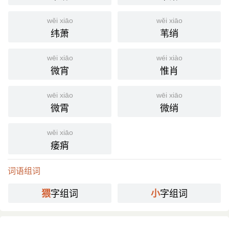
wěi xiāo
wěi xiāo
纬萧
苇绡
wēi xiāo
wéi xiào
微宵
惟肖
wēi xiāo
wēi xiāo
微霄
微绡
wěi xiāo
痿痟
词语组词
字组词
字组词
猥
小