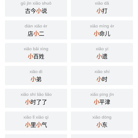
gǔ jīn xiǎo shuō
xiǎo dǎ
古今
说
打
小
小
diàn xiǎo èr
xiǎo mìng ér
店
二
命儿
小
小
xiǎo bǎi xìng
xiǎo yí
百姓
遗
小
小
xiǎo dì
xiǎo shí
弟
时
小
小
xiǎo shí liǎo liǎo
xiǎo píng jīn
时了了
平津
小
小
xiǎo lǐ xiǎo qì
xiǎo dōng
里
气
东
小
小
小