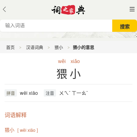
首页
汉语词典
猥小
猥小的意思
wěi
xiǎo
猥小
wěi xiǎo
ㄨㄟˇ ㄒ一ㄠˇ
拼音
注音
词语解释
猥小
[ wěi xiǎo ]