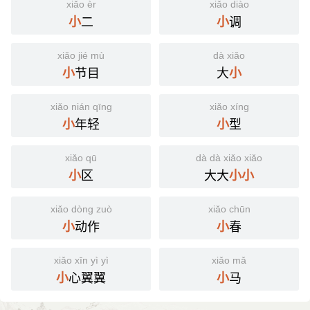
xiǎo èr
xiǎo diào
二
调
小
小
xiǎo jié mù
dà xiǎo
节目
大
小
小
xiǎo nián qīng
xiǎo xíng
年轻
型
小
小
xiǎo qū
dà dà xiǎo xiǎo
区
大大
小
小
小
xiǎo dòng zuò
xiǎo chūn
动作
春
小
小
xiǎo xīn yì yì
xiǎo mǎ
心翼翼
马
小
小