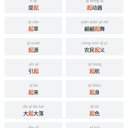
tí qǐ
qǐ dòng qì
提
动器
起
起
qǐ cǎo
piān piān qǐ wǔ
草
翩翩
舞
起
起
qǐ yuán
nóng mín qǐ yì
源
农民
义
起
起
yǐn qǐ
qǐ háng
引
航
起
起
qǐ lái
qǐ shēn
来
身
起
起
dà qǐ dà luò
qǐ sè
大
大落
色
起
起
fèn qǐ
qǐ luò