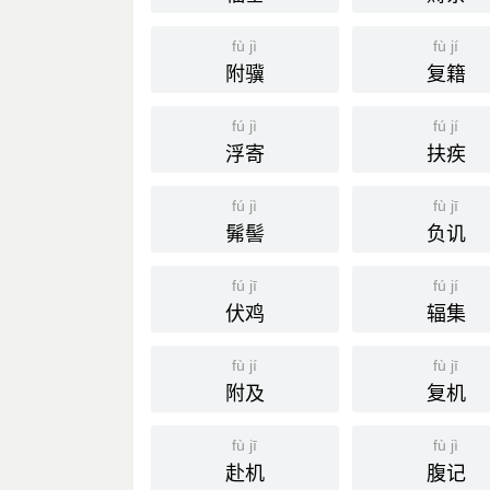
fù jì
fù jí
附骥
复籍
fú jì
fú jí
浮寄
扶疾
fú jì
fù jī
髴髻
负讥
fú jī
fú jí
伏鸡
辐集
fù jí
fù jī
附及
复机
fù jī
fù jì
赴机
腹记