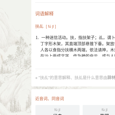
词语解释
扶乩
[ fú jī ]
⒈ 一种迷信活动。扶，指扶架子；乩，谓
丁字形木架，其直端顶部悬锥下垂。架放
人各以食指分扶横木两端，依法请神，木
在沙上画成文字，作为神的启示，或与人
凶，或与人处方。旧时民间常于农历正月
引证解释
※ "扶乩"的意思解释、扶乩是什么意思由
辞
⒈ 一种迷信活动。扶，指扶架子；乩，谓
在沙盘上，由两人各以食指分扶横木两端
启示，或与人唱和，或示人吉凶，或与人
近音词、同音词
《红楼梦》第九四回：“我在南边闻 妙
引
清 昭槤 《啸亭续录·彭氏科目之盛》
fú jī
fù jī