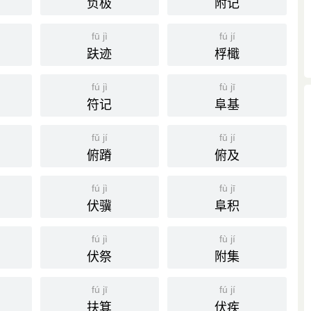
负极
附记
， 陈大齐 先生曾作论揭发过扶乩的骗人，隔了十六年， 白同
叫人从那里说起。”
fū jì
fú jí
趺迹
桴檝
fú jì
fù jī
符记
阜基
木棍架在沙盘上，由两人扶著架子，依法请神，木棍于沙盘
。也作「扶鸾」、「扶箕」。
fǔ jí
fǔ jí
俯蹐
俯及
判事，扶乩笔箓，晚生都略知一二。」
ting
fú jì
fù jī
伏骥
阜积
fú jì
fù jí
伏祭
附集
fú jī
fú jí
扶箕
伏疾