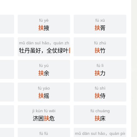
fú yè
fú xū
掖
胥
扶
扶
mǔ dān suī hǎo，quán zhàng lǜ yè fú chí
fú zhú
牡丹虽好，全仗绿叶
持
竹
扶
扶
fú yú
fú lì
余
力
扶
扶
fú yáo
fú shì
摇
侍
扶
扶
jì kùn fú wēi
fú chuáng
济困
危
床
扶
扶
fú fú
mǔ dān suī hǎo，quán píng lǜ yè