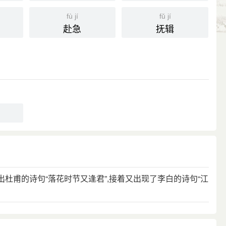
fù jí
fǔ jí
赴急
抚辑
出杜甫的诗句“落花时节又逢君”,接着又出现了李白的诗句“江