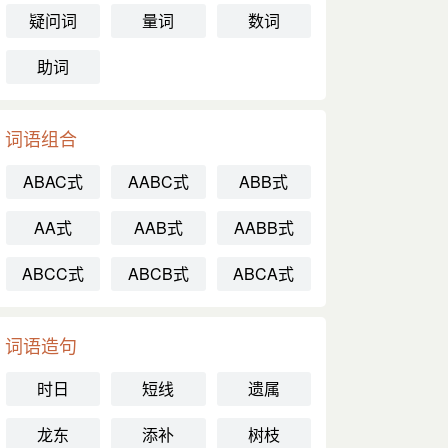
疑问词
量词
数词
助词
词语组合
ABAC式
AABC式
ABB式
AA式
AAB式
AABB式
ABCC式
ABCB式
ABCA式
词语造句
时日
短线
遗属
龙东
添补
树枝