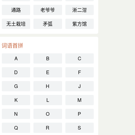
通路
老爷爷
淅二泔
无土栽培
矛弧
紫方馆
词语首拼
A
B
C
D
E
F
G
H
J
K
L
M
N
O
P
Q
R
S