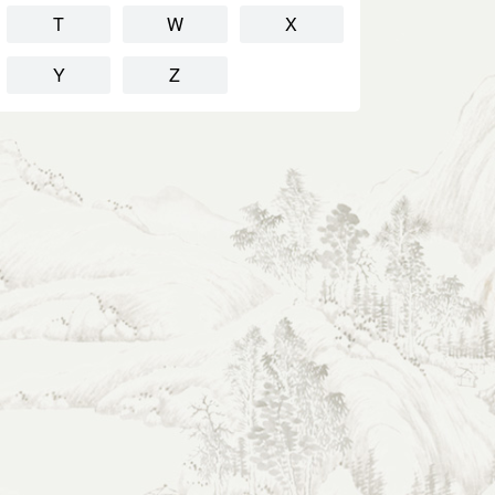
T
W
X
Y
Z