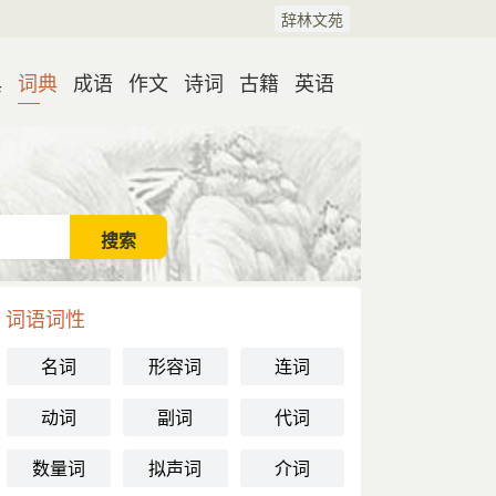
辞林文苑
典
词典
成语
作文
诗词
古籍
英语
词语词性
名词
形容词
连词
动词
副词
代词
数量词
拟声词
介词