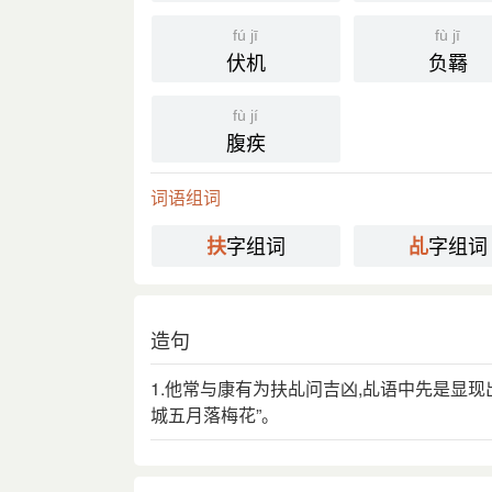
fú jī
fù jī
伏机
负羇
fù jí
腹疾
词语组词
字组词
字组词
扶
乩
造句
1.他常与康有为扶乩问吉凶,乩语中先是显现
城五月落梅花”。