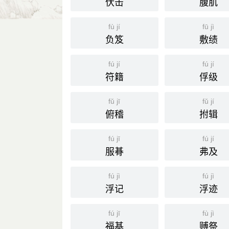
伏击
腹肌
鲁迅 《花边文学·偶感》：“五四时代
先生却用碟子证明了扶乩的合理，这真
fù jí
fū jì
国语辞典
负笈
敷绩
扶乩
[ fú jī ]
fú jí
fú jí
符籍
俘级
⒈ 一种民间请示神明的方法。将一丁字形
上画出文字，作为神明的启示，以显吉凶
fǔ jī
fǔ jí
俯稽
拊辑
《儒林外史·第一〇回》：「以及请仙
引
英语
planchette writing, to do planchette wri
fú jī
fú jí
服朞
弗及
分字解释
fú jì
fú jì
fú
jī
扶
乩
浮记
浮迹
fú jī
fù jì
福基
赙祭