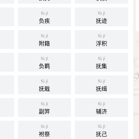
fù jí
fǔ jì
负疾
抚迹
fù jí
fú jī
附籍
浮积
fù jī
fǔ jí
负羁
抚集
fǔ jí
fǔ jī
抚戢
抚缉
fù jī
fǔ jì
副笄
辅济
fù jì
fǔ jǐ
祔祭
抚己