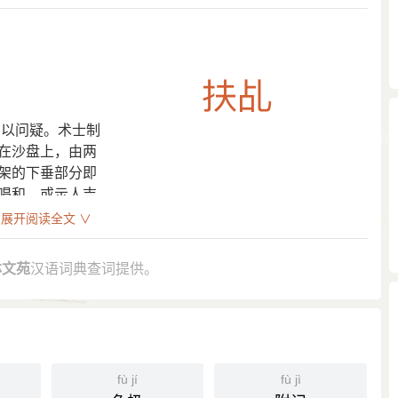
卜以问疑。术士制
在沙盘上，由两
架的下垂部分即
唱和，或示人吉
十五夜迎紫姑扶乩。
展开阅读全文 ∨
林文苑
汉语词典查词提供。
卜以问疑。术士制丁字形木架，其直端顶部悬锥下垂。架放
，依法请神，木架的下垂部分即在沙上画成文字，作为神的
处方。旧时民间常于农历正月十五夜迎 紫姑 扶乩。
玉 能扶乩，何不烦他问一问？”
：“余素恶扶乩之事，以为假鬼神以惑众。”
fù jí
fù jì