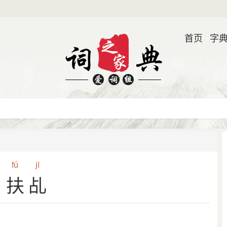
首页
字
fú
jī
扶乩