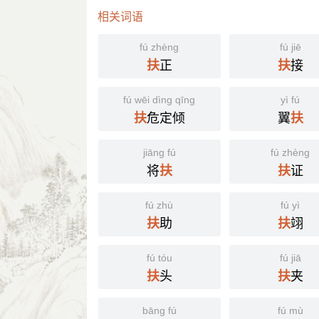
相关词语
fú zhèng
fú jiē
正
接
扶
扶
fú wēi dìng qīng
yì fú
危定倾
翼
扶
扶
jiāng fú
fú zhèng
将
证
扶
扶
fú zhù
fú yì
助
翊
扶
扶
fú tóu
fú jiā
头
夹
扶
扶
bāng fú
fú mù