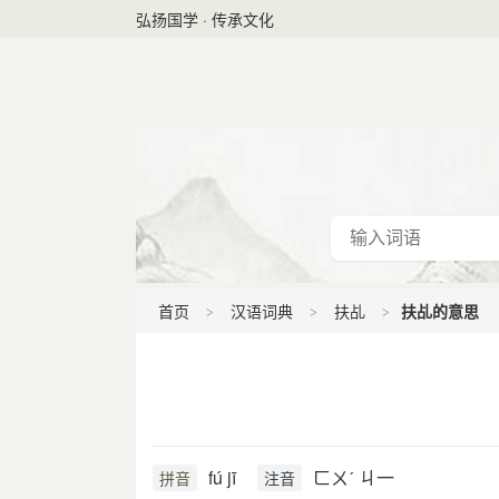
弘扬国学 · 传承文化
首页
汉语词典
扶乩
扶乩的意思
fú jī
ㄈㄨˊ ㄐ一
拼音
注音