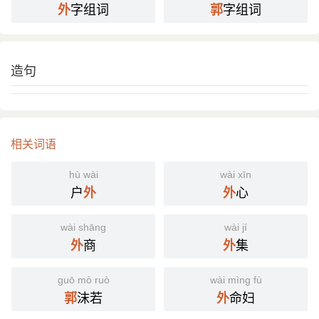
字组词
字组词
外
郭
造句
相关词语
hù wài
wài xīn
户
心
外
外
wài shāng
wài jí
商
集
外
外
guō mò ruò
wài mìng fù
沫若
命妇
郭
外