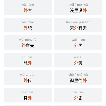
wài fāng
méi lǐ méi wài
方
没里没
外
外
wài mào
tiān wài yǒu tiān
貌
天
有天
外
外
wài mìng fū
wài miàn
命夫
面
外
外
chú wài
wài zī
除
资
外
外
wài zhuàn
chè lǐ chè wài
传
彻里彻
外
外
shēn wài
wài shǐ
身
史
外
外