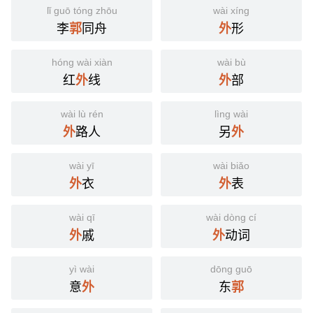
lǐ guō tóng zhōu
wài xíng
李
同舟
形
郭
外
hóng wài xiàn
wài bù
红
线
部
外
外
wài lù rén
lìng wài
路人
另
外
外
wài yī
wài biǎo
衣
表
外
外
wài qī
wài dòng cí
戚
动词
外
外
yì wài
dōng guō
意
东
外
郭