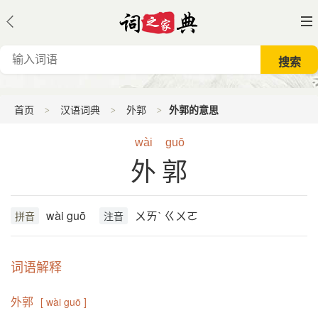
首页
汉语词典
外郭
外郭的意思
wài
guō
外郭
wài guō
ㄨㄞˋ ㄍㄨㄛ
拼音
注音
词语解释
外郭
[ wài guō ]