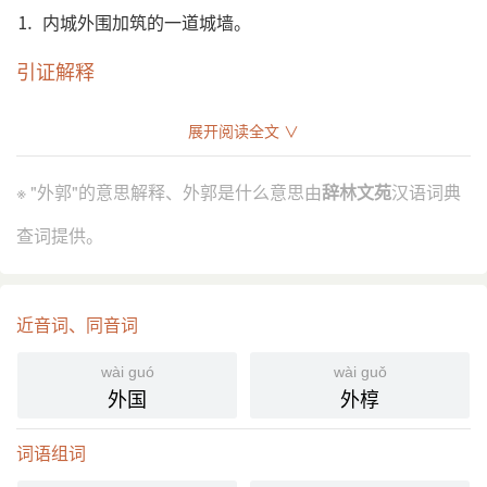
⒈ 内城外围加筑的一道城墙。
引证解释
⒈ 内城外围加筑的一道城墙。
展开阅读全文 ∨
《魏书·萧衍传》：“衍 将 姜庆真 袭陷 寿春 外郭，州
引
军击走之。”
※ "外郭"的意思解释、外郭是什么意思由
辞林文苑
汉语词典
《明史·王杼传》：“筑京城外郭，修 通州城。”
查词提供。
分字解释
wài
guō
外
郭
近音词、同音词
wài guó
wài guǒ
外国
外椁
词语组词