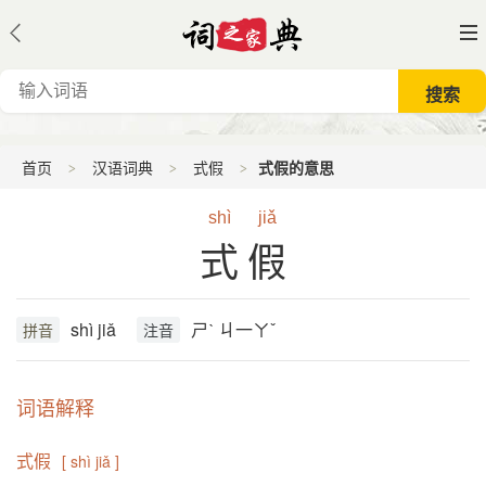
首页
汉语词典
式假
式假的意思
shì
jiǎ
式假
shì jiǎ
ㄕˋ ㄐ一ㄚˇ
拼音
注音
词语解释
式假
[ shì jiǎ ]