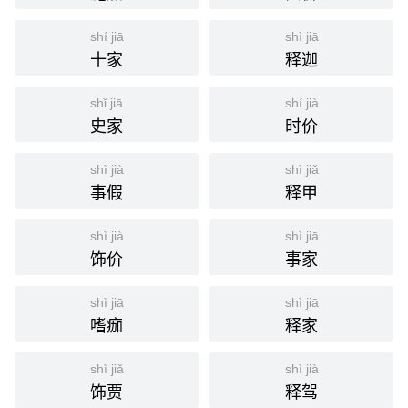
shí jiā
shì jiā
十家
释迦
shǐ jiā
shí jià
史家
时价
shì jià
shì jiǎ
事假
释甲
shì jià
shì jiā
饰价
事家
shì jiā
shì jiā
嗜痂
释家
shì jiǎ
shì jià
饰贾
释驾