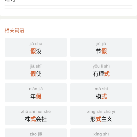
相关词语
jiǎ shè
jié jiǎ
设
节
假
假
jiǎ shǐ
yǒu lǐ shì
使
有理
假
式
nián jià
mó shì
年
模
假
式
zhū shì huì shè
xíng shì zhǔ yì
株
会社
形
主义
式
式
zào jiǎ
xíng shì