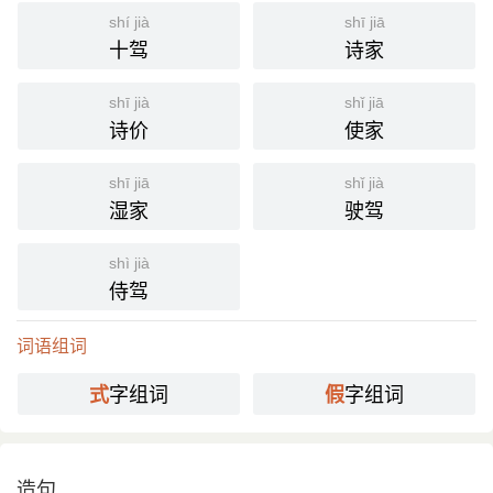
shí jià
shī jiā
十驾
诗家
shī jià
shǐ jiā
诗价
使家
shī jiā
shǐ jià
湿家
驶驾
shì jià
侍驾
词语组词
字组词
字组词
式
假
造句