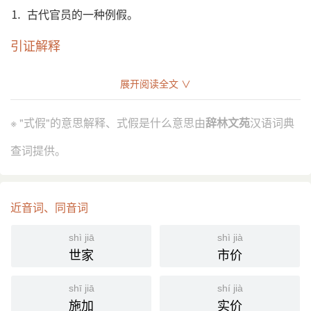
⒈ 古代官员的一种例假。
引证解释
⒈ 古代官员的一种例假。
展开阅读全文 ∨
宋 苏辙 《颍滨遗老传下》：“辙 方在式假，三省得
引
旨。批曰：依水监所奏，下手日具工料取旨。”
※ "式假"的意思解释、式假是什么意思由
辞林文苑
汉语词典
宋 赵昇 《朝野类要·杂制》：“式假：除父母丧解官及
承祖父母重服之外，餘亲之丧只给式假。”
查词提供。
分字解释
近音词、同音词
shì
jiǎ jià
式
假
shì jiā
shì jià
世家
市价
shī jiā
shí jià
施加
实价