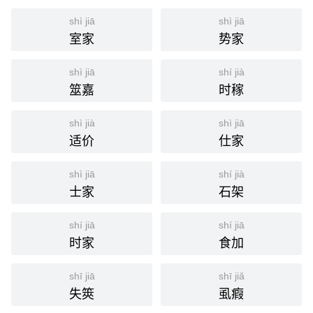
shì jiā
shì jiā
室家
势家
shì jiā
shí jià
筮嘉
时稼
shì jià
shì jiā
适价
仕家
shì jiā
shí jià
士家
石架
shí jiā
shí jiā
时家
食加
shī jiā
shī jiǎ
失筴
虱瘕