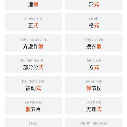
造
形
假
式
zhèng shì
gé shì
正
格
式
式
nòng xū zuò jiǎ
shòu yī jiǎ
弄虚作
授衣
假
假
bù fèn fēn shì
fāng shì
部分分
方
式
式
bèi dòng shì
jiǎ jié hóu
被动
节侯
式
假
jiǎ wǔ bǎi
wú lǐ shì
五百
无理
假
式
jià qī
gè shì gè yàng