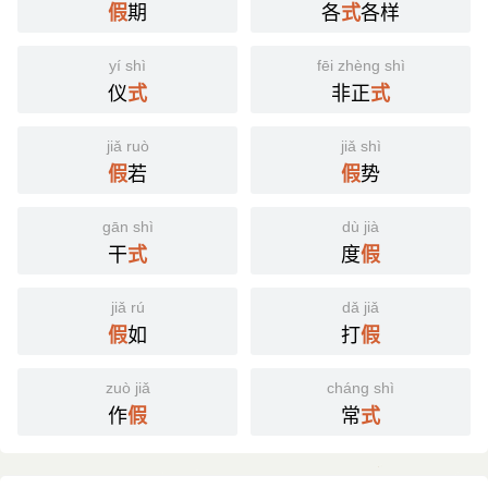
期
各
各样
假
式
yí shì
fēi zhèng shì
仪
非正
式
式
jiǎ ruò
jiǎ shì
若
势
假
假
gān shì
dù jià
干
度
式
假
jiǎ rú
dǎ jiǎ
如
打
假
假
zuò jiǎ
cháng shì
作
常
假
式