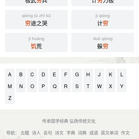
极武
兵
计
力极
穷
穷
qióng tú zhī kū
jì qióng
途之哭
计
穷
穷
jī huāng
duǒ qióng
荒
躲
饥
穷
A
B
C
D
E
F
G
H
J
K
L
M
N
O
P
Q
R
S
T
W
X
Y
Z
传承国学经典 弘扬传统文化
导航：
古籍
诗人
名句
诗文
字典
词典
成语
英文单词
作文