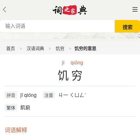
首页
汉语词典
饥穷
饥穷的意思
jī
qióng
饥穷
jī qióng
ㄐ一 ㄑㄩㄥˊ
拼音
注音
飢窮
繁体
词语解释