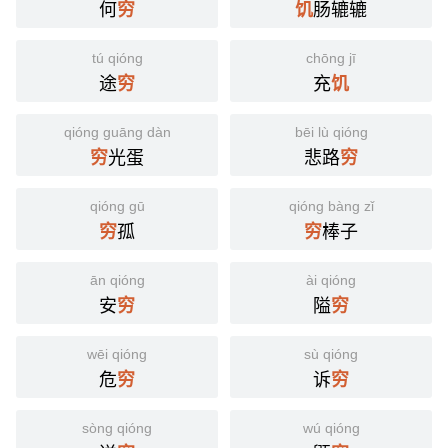
何
肠辘辘
穷
饥
tú qióng
chōng jī
途
充
穷
饥
qióng guāng dàn
bēi lù qióng
光蛋
悲路
穷
穷
qióng gū
qióng bàng zǐ
孤
棒子
穷
穷
ān qióng
ài qióng
安
隘
穷
穷
wēi qióng
sù qióng
危
诉
穷
穷
sòng qióng
wú qióng