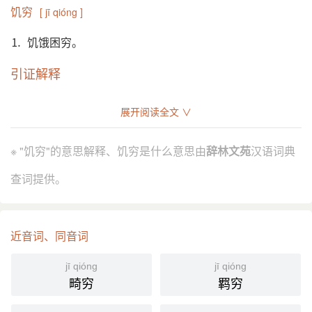
饥穷
[ jī qióng ]
⒈ 饥饿困穷。
引证解释
⒈ 飢饿困穷。
展开阅读全文 ∨
《后汉书·班超传》：“但当收穀坚守，彼飢穷自降，
引
不过数十日决矣。”
※ "饥穷"的意思解释、饥穷是什么意思由
辞林文苑
汉语词典
《三国志·魏志·董卓传》：“飢穷稍甚，尚书郎以下，
自出樵采，或飢死墙壁间。”
查词提供。
分字解释
近音词、同音词
jī
qióng
饥
穷
jī qióng
jī qióng
畸穷
羁穷