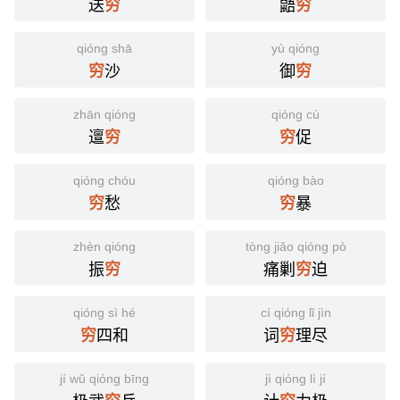
送
鼯
穷
穷
qióng shā
yù qióng
沙
御
穷
穷
zhān qióng
qióng cù
邅
促
穷
穷
qióng chóu
qióng bào
愁
暴
穷
穷
zhèn qióng
tòng jiǎo qióng pò
振
痛剿
迫
穷
穷
qióng sì hé
cí qióng lǐ jìn
四和
词
理尽
穷
穷
jí wǔ qióng bīng
jì qióng lì jí