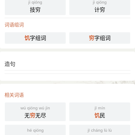
jì qióng
jì qióng
技穷
计穷
词语组词
字组词
字组词
饥
穷
造句
相关词语
wú qióng wú jìn
jī mín
无
无尽
民
穷
饥
hé qióng
jī cháng lù lù