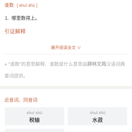
谁数
[ shuí shù ]
⒈ 哪里数得上。
引证解释
⒈ 哪里数得上。
展开阅读全文 ∨
唐 岑参 《献封大夫破播仙凯歌》：“汉 将承恩西破
引
戎，捷书先奏 未央宫。天子预开 麟阁 待，祇今谁数
※ "谁数"的意思解释、谁数是什么意思由
辞林文苑
汉语词典
贰师 功。”
查词提供。
分字解释
shuí
shù shǔ shuò
谁
数
近音词、同音词
shuì shū
shuǐ shū
税输
水菽