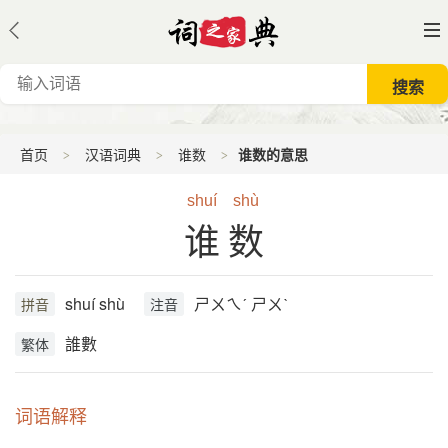
首页
汉语词典
谁数
谁数的意思
shuí
shù
谁数
shuí shù
ㄕㄨㄟˊ ㄕㄨˋ
拼音
注音
誰數
繁体
词语解释