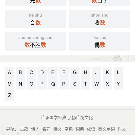
充
目字
数
数
hé shù
shōu shù
合
收
数
数
shǔ bù shèng shǔ
ǒu shù
不胜
偶
数
数
数
A
B
C
D
E
F
G
H
J
K
L
M
N
O
P
Q
R
S
T
W
X
Y
Z
传承国学经典 弘扬传统文化
导航：
古籍
诗人
名句
诗文
字典
词典
成语
英文单词
作文