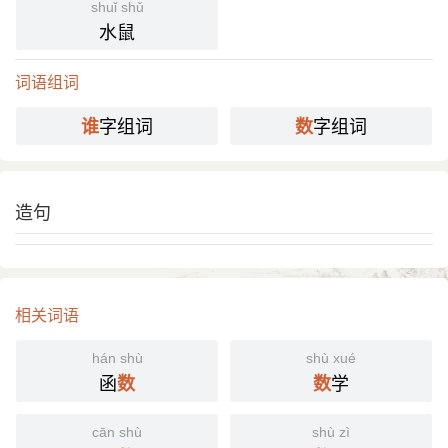
shuǐ shǔ
水鼠
词语组词
字组词
字组词
谁
数
造句
相关词语
hán shù
shù xué
函
学
数
数
cān shù
shù zì