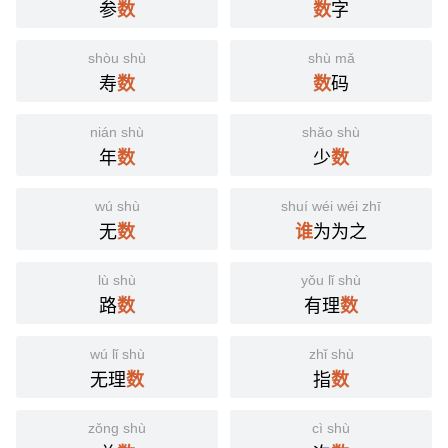
参
字
数
数
shòu shù
shù mǎ
寿
码
数
数
nián shù
shǎo shù
年
少
数
数
wú shù
shuí wéi wéi zhī
无
为为之
数
谁
lù shù
yǒu lǐ shù
路
有理
数
数
wú lǐ shù
zhǐ shù
无理
指
数
数
zǒng shù
cì shù