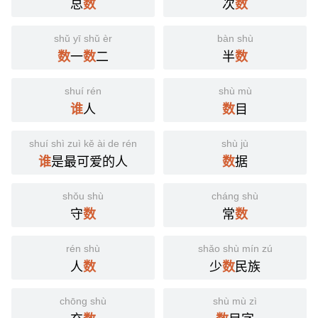
总
次
数
数
shǔ yī shǔ èr
bàn shù
一
二
半
数
数
数
shuí rén
shù mù
人
目
谁
数
shuí shì zuì kě ài de rén
shù jù
是最可爱的人
据
谁
数
shǒu shù
cháng shù
守
常
数
数
rén shù
shǎo shù mín zú
人
少
民族
数
数
chōng shù
shù mù zì