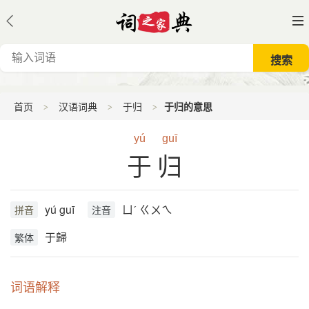
首页
汉语词典
于归
于归的意思
yú
guī
于归
yú guī
ㄩˊ ㄍㄨㄟ
拼音
注音
于歸
繁体
词语解释