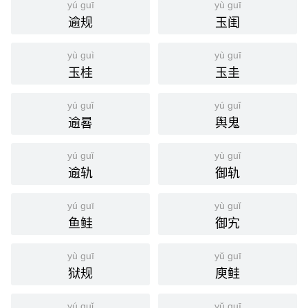
yú guī
yù guī
姐，怕已经于归了吧？”
逾规
玉闺
国语辞典
yù guì
yù guī
玉桂
玉圭
于归
[ yú guī ]
⒈ 语出指女子出嫁。
yú guǐ
yú guǐ
逾晷
舆鬼
《诗经·周南·桃夭》：「之子于归，宜其室家。」
引
《幼学琼林·卷二·婚姻类》：「女嫁曰于归，男婚曰
yú guǐ
yù guǐ
完娶。」
逾轨
御轨
分字解释
yú guī
yù guǐ
鱼鲑
御宄
yú
guī
于
归
yù guī
yǔ guī
狱规
庾鲑
yú guǐ
yǔ guī