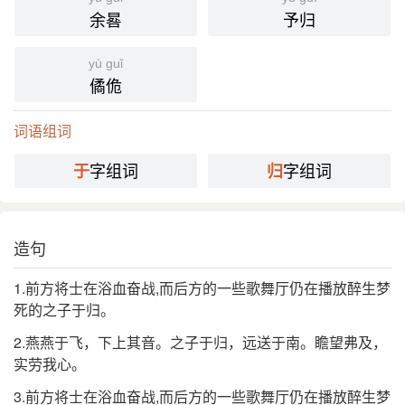
余晷
予归
yù guǐ
僪佹
词语组词
字组词
字组词
于
归
造句
1.前方将士在浴血奋战,而后方的一些歌舞厅仍在播放醉生梦
死的之子于归。
2.燕燕于飞，下上其音。之子于归，远送于南。瞻望弗及，
实劳我心。
3.前方将士在浴血奋战,而后方的一些歌舞厅仍在播放醉生梦