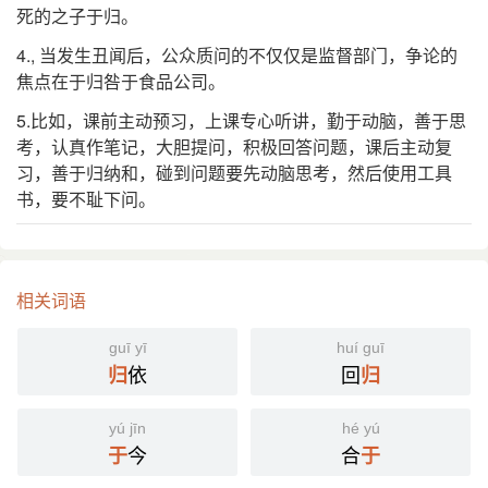
死的之子于归。
4., 当发生丑闻后，公众质问的不仅仅是监督部门，争论的
焦点在于归咎于食品公司。
5.比如，课前主动预习，上课专心听讲，勤于动脑，善于思
考，认真作笔记，大胆提问，积极回答问题，课后主动复
习，善于归纳和，碰到问题要先动脑思考，然后使用工具
书，要不耻下问。
相关词语
guī yī
huí guī
依
回
归
归
yú jīn
hé yú
今
合
于
于