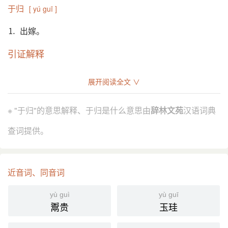
于归
[ yú guī ]
⒈ 出嫁。
引证解释
⒈ 出嫁。
展开阅读全文 ∨
《诗·周南·桃夭》：“之子于归，宜其室家。”
引
朱熹 集传：“妇人谓嫁曰归。”
※ "于归"的意思解释、于归是什么意思由
辞林文苑
汉语词典
马瑞辰 通释：“《尔雅》：‘于，曰也。’曰读若聿，
聿、于一声之转。‘之子于归’，正与‘黄鸟于飞’、‘之子
查词提供。
于征’为一类。于飞，聿飞也；于征，聿征也；于归，
亦聿归也。又与《东山》诗‘我东曰归’《采薇》诗‘曰
归曰归’同义，曰亦聿也。于、曰、聿，皆词也。”
近音词、同音词
明 孙仁孺 《东郭记·一妾》：“在闺中双双聚首，怕于
归不能相守。”
yù guì
yù guī
清 李渔 《蜃中楼·双订》：“他日于归，不知嫁着甚么
鬻贵
玉珪
男子，好生愁闷。”
郭沫若 《棠棣之花》第二幕：“我记得你还有一位令