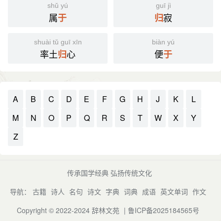
shǔ yú
guī jì
属
寂
于
归
shuài tǔ guī xīn
biàn yú
率土
心
便
归
于
A
B
C
D
E
F
G
H
J
K
L
M
N
O
P
Q
R
S
T
W
X
Y
Z
传承国学经典 弘扬传统文化
导航：
古籍
诗人
名句
诗文
字典
词典
成语
英文单词
作文
Copyright © 2022-2024
辞林文苑
|
鲁ICP备2025184565号