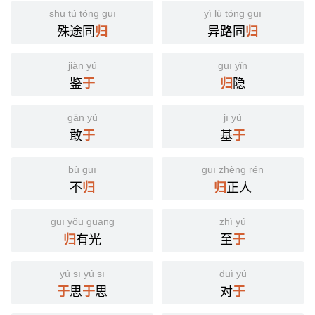
shū tú tóng guī
yì lù tóng guī
殊途同
异路同
归
归
jiàn yú
guī yǐn
鉴
隐
于
归
gǎn yú
jī yú
敢
基
于
于
bù guī
guī zhèng rén
不
正人
归
归
guī yǒu guāng
zhì yú
有光
至
归
于
yú sī yú sī
duì yú
思
思
对
于
于
于