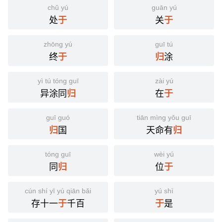
chǔ yú
guān yú
处
关
于
于
zhōng yú
guī tú
终
涂
于
归
yì tú tóng guī
zài yú
异涂同
在
归
于
guī guó
tiān mìng yǒu guī
国
天命有
归
归
tóng guī
wèi yú
同
位
归
于
cún shí yī yú qiān bǎi
yú shì
存十一
千百
是
于
于