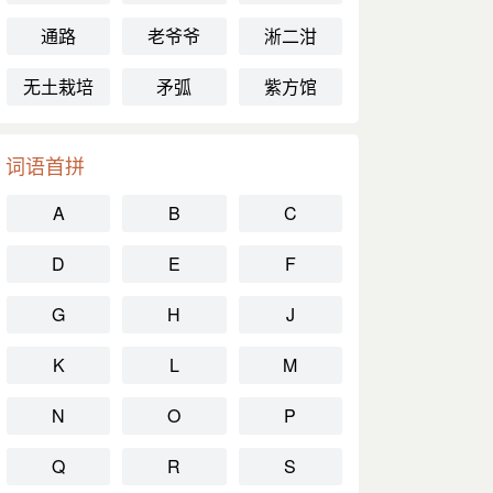
通路
老爷爷
淅二泔
无土栽培
矛弧
紫方馆
词语首拼
A
B
C
D
E
F
G
H
J
K
L
M
N
O
P
Q
R
S