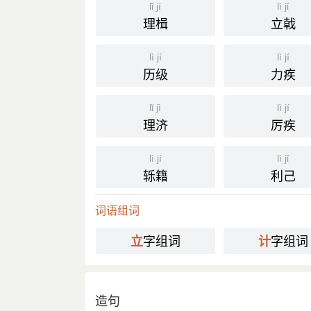
lǐ jí
lì jǐ
理楫
立戟
lì jí
lì jí
历级
力疾
lǐ jì
lì jí
理济
厉疾
lì jí
lì jǐ
轹籍
利己
词语组词
字组词
字组词
立
计
造句