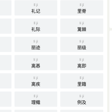
今立计，所当稽求既往，相度方来，掊物质而张灵明，任个人
lǐ jì
lǐ jǐ
礼记
里脊
lǐ jì
lí jí
我生男长女，立计成家。”
礼际
篱棘
lì jì
lì jí
丽迹
丽级
lí jì
lí jí
离惎
离即
lí jí
lǐ jí
离疾
里籍
lǐ jí
lì jí
理檝
例及