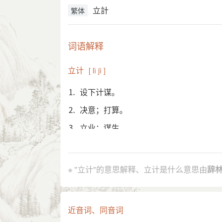
立計
繁体
词语解释
立计
[ lì jì ]
⒈ 设下计谋。
⒉ 决意；打算。
⒊ 立业；谋生。
引证解释
※ "立计"的意思解释、立计是什么意思由
辞
⒈ 设下计谋。
北周 庾信 《周柱国大将军长孙俭神道
引
⒉ 决意；打算。
近音词、同音词
明 李贽 《复焦弱侯书》：“我之所以
引