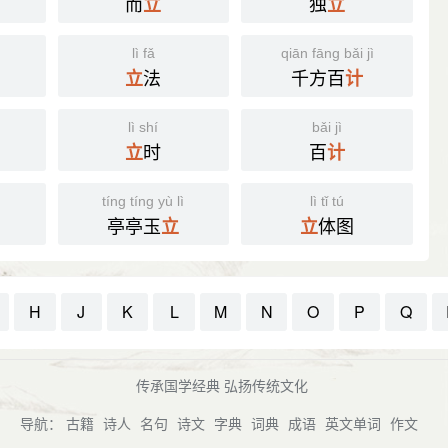
而
独
立
立
lì fǎ
qiān fāng bǎi jì
法
千方百
立
计
lì shí
bǎi jì
时
百
立
计
tíng tíng yù lì
lì tǐ tú
亭亭玉
体图
立
立
H
J
K
L
M
N
O
P
Q
传承国学经典 弘扬传统文化
导航：
古籍
诗人
名句
诗文
字典
词典
成语
英文单词
作文