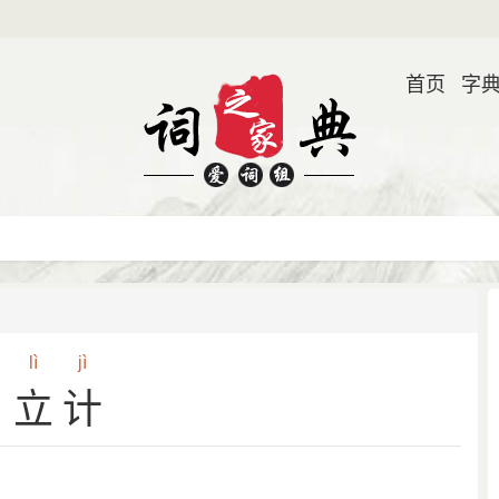
首页
字
lì
jì
立计