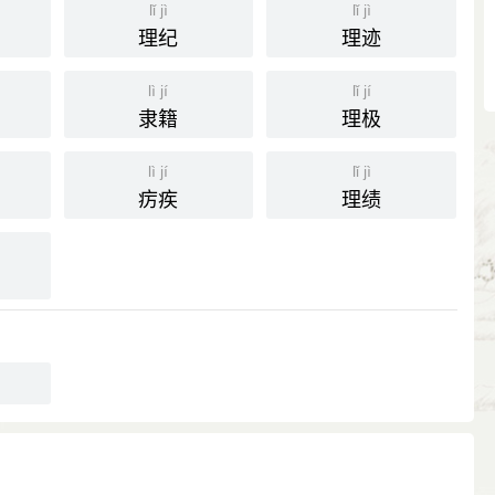
lǐ jì
lǐ jì
理纪
理迹
lì jí
lǐ jí
隶籍
理极
lì jí
lǐ jì
疠疾
理绩