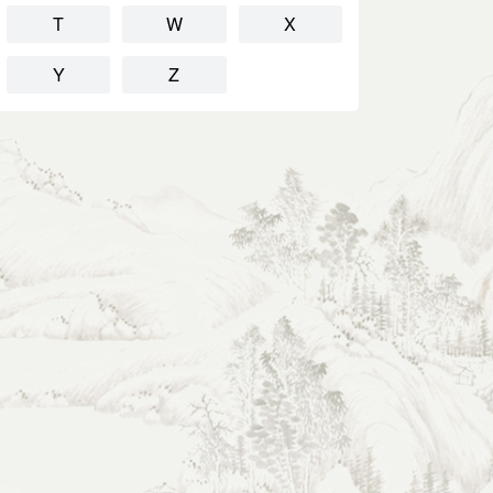
T
W
X
Y
Z