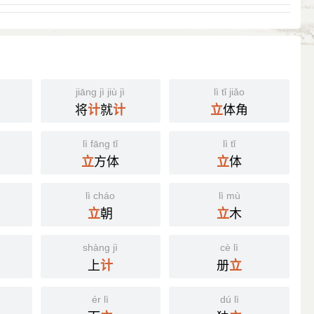
jiāng jì jiù jì
lì tǐ jiǎo
将
就
体角
计
计
立
lì fāng tǐ
lì tǐ
方体
体
立
立
lì cháo
lì mù
朝
木
立
立
shàng jì
cè lì
上
册
计
立
ér lì
dú lì