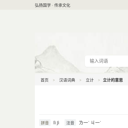
弘扬国学 · 传承文化
首页
汉语词典
立计
立计的意思
lì jì
ㄌ一ˋ ㄐ一ˋ
拼音
注音