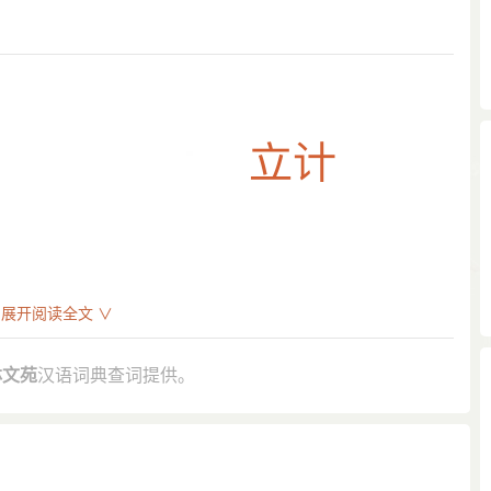
展开阅读全文 ∨
林文苑
汉语词典查词提供。
碑》：“太祖 与公书云：由公立计，果如所谋。”
立计就兄者，以我年老，恐不能待也。”