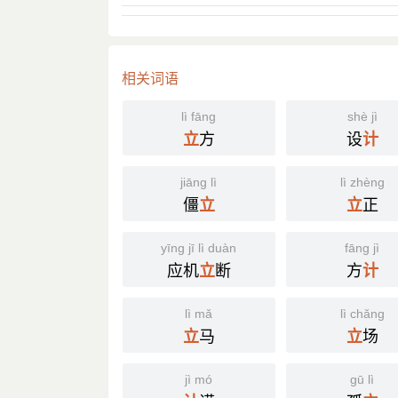
相关词语
lì fāng
shè jì
方
设
立
计
jiāng lì
lì zhèng
僵
正
立
立
yīng jī lì duàn
fāng jì
应机
断
方
立
计
lì mǎ
lì chǎng
马
场
立
立
jì mó
gū lì