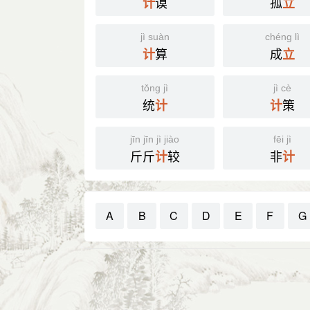
谟
孤
计
立
jì suàn
chéng lì
算
成
计
立
tǒng jì
jì cè
统
策
计
计
jīn jīn jì jiào
fēi jì
斤斤
较
非
计
计
A
B
C
D
E
F
G