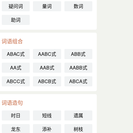
疑问词
量词
数词
助词
词语组合
ABAC式
AABC式
ABB式
AA式
AAB式
AABB式
ABCC式
ABCB式
ABCA式
词语造句
时日
短线
遗属
龙东
添补
树枝