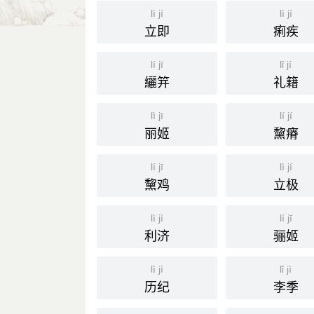
鲁迅 《坟·文化偏至论》：“诚若为
lì jí
lì jí
而排众数。”
立即
痢疾
⒊ 立业；谋生。
lí jī
lǐ jí
元 李致远 《还牢末》第一折：“他与
引
纚笄
礼籍
分字解释
lì jī
lí jí
丽姬
黧瘠
lì
jì
立
计
lí jī
lì jí
黧鸡
立极
lì jì
lí jī
利济
骊姬
lì jì
lǐ jì
历纪
李季