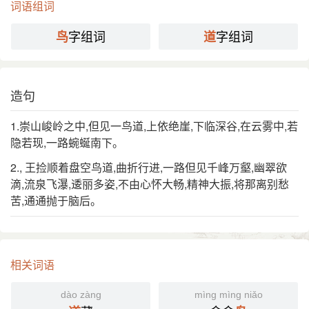
词语组词
唐·李白〈蜀道难〉：「西当太白有鸟道，可以横绝峨
引
嵋巅。」
字组词
字组词
鸟
道
清·朱彝尊〈消息·千里重关〉词：「乱水滹沱，层霄
冰雪，鸟道连勾注。」
分字解释
造句
1.崇山峻岭之中,但见一鸟道,上依绝崖,下临深谷,在云雾中,若
niǎo
dào
鸟
道
隐若现,一路蜿蜒南下。
2., 王捡顺着盘空鸟道,曲折行进,一路但见千峰万壑,幽翠欲
滴,流泉飞瀑,逶丽多姿,不由心怀大畅,精神大振,将那离别愁
苦,通通抛于脑后。
相关词语
dào zàng
mìng mìng niǎo