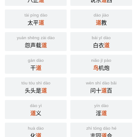
道
道
tài píng dào
dào jiào
太平
教
道
道
yuàn shēng zài dào
bái yī dào
怨声载
白衣
道
道
gàn dào
niǎo jī pào
干
机炮
道
鸟
tóu tóu shì dào
wèn shí dào bǎi
头头是
问十
百
道
道
dào yì
yín dào
义
淫
道
道
huà dào
zhì tóng dào hé
化
志同
合
道
道