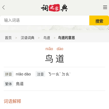
首页
汉语词典
鸟道
鸟道的意思
niǎo
dào
鸟道
niǎo dào
ㄋ一ㄠˇ ㄉㄠˋ
拼音
注音
鳥道
繁体
词语解释