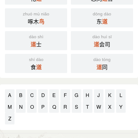
zhuó mù niǎo
dōng dào
啄木
东
鸟
道
dào shì
dào huì sī
士
会司
道
道
shí dào
dào tóng
食
同
道
道
A
B
C
D
E
F
G
H
J
K
L
M
N
O
P
Q
R
S
T
W
X
Y
Z