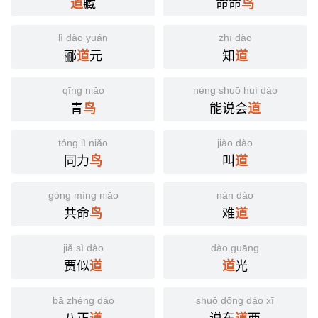
藏
命命
道
鸟
lì dào yuán
zhī dào
郦
元
知
道
道
qīng niǎo
néng shuō huì dào
青
能说会
鸟
道
tóng lì niǎo
jiào dào
同力
叫
鸟
道
gòng mìng niǎo
nán dào
共命
难
鸟
道
jiǎ sì dào
dào guāng
贾似
光
道
道
bā zhèng dào
shuō dōng dào xī
八正
说东
西