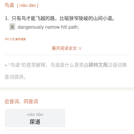
鸟道
[ niǎo dào ]
⒈ 只有鸟才能飞越的路，比喻狭窄陡峻的山间小道。
dangerously narrow hill path;
英
引证解释
展开阅读全文 ∨
⒈ 险峻狭窄的山路。
南朝 梁 沉约 《愍涂赋》：“依云边以知国，极鸟道以
引
※ "鸟道"的意思解释、鸟道是什么意思由
辞林文苑
汉语词典
瞻家。”
唐 李白 《蜀道难》诗：“西当 太白 有鸟道，可以横絶
查词提供。
峨眉 巔。”
郭沫若 《远眺》诗：“鸟道盘松岭，胶轮辗玉虹。”
近音词、同音词
国语辞典
niào dào
鸟道
[ niǎo dào ]
尿道
⒈ 只有飞鸟能经过的小路。比喻险绝的狭隘山道。