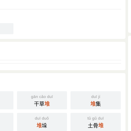
gān cǎo duī
duī jí
干草
集
堆
堆
duī duǒ
tǔ gǔ duī
垛
土骨
堆
堆