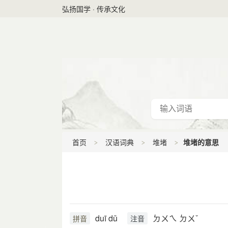
弘扬国学 · 传承文化
首页
汉语词典
堆堵
堆堵的意思
duī dǔ
ㄉㄨㄟ ㄉㄨˇ
拼音
注音