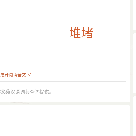
展开阅读全文 ∨
谗人尚堆堵。”
林文苑
汉语词典查词提供。