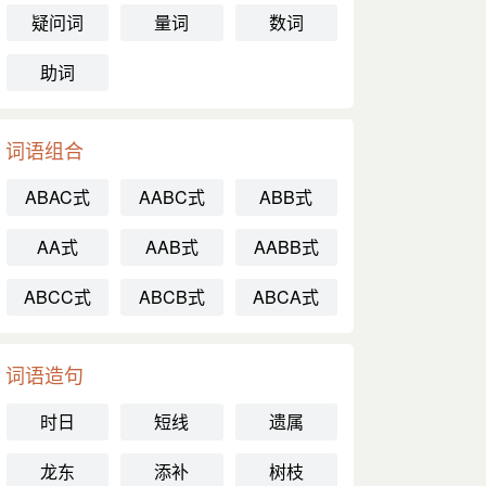
疑问词
量词
数词
助词
词语组合
ABAC式
AABC式
ABB式
AA式
AAB式
AABB式
ABCC式
ABCB式
ABCA式
词语造句
时日
短线
遗属
龙东
添补
树枝