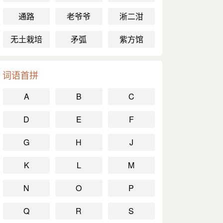
通路
老爷爷
淅二泔
无土栽培
矛弧
紫方馆
词语首拼
A
B
C
D
E
F
G
H
J
K
L
M
N
O
P
Q
R
S