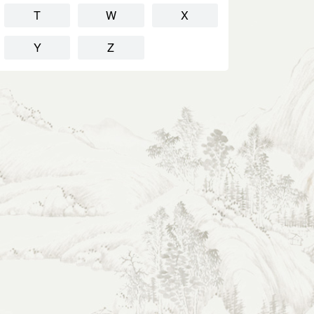
T
W
X
Y
Z