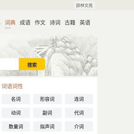
辞林文苑
典
词典
成语
作文
诗词
古籍
英语
词语词性
名词
形容词
连词
动词
副词
代词
数量词
拟声词
介词