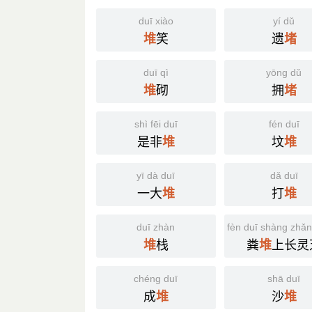
duī xiào
yí dǔ
笑
遗
堆
堵
duī qì
yōng dǔ
砌
拥
堆
堵
shì fēi duī
fén duī
是非
坟
堆
堆
yī dà duī
dǎ duī
一大
打
堆
堆
duī zhàn
fèn duī shàng zhǎng
栈
粪
上长灵
堆
堆
chéng duī
shā duī
成
沙
堆
堆