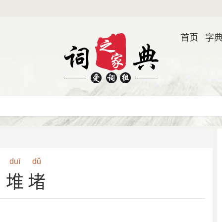
首页
字
duī
dǔ
堆堵