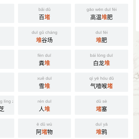
bǎi dǔ
gāo wēn duī féi
百
高温
肥
堵
堆
duī gǔ cháng
duī féi
谷场
肥
堆
堆
fèn duī
bái lóng duī
粪
白龙
堆
堆
xuě duī
qì yē hóu dǔ
雪
气噎喉
堆
堵
 líng zhī
rén duī
dǔ sè
芝
人
塞
堆
堵
ē dǔ wù
duī yā
阿
物
鸦
堵
堆