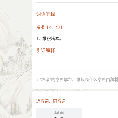
词语解释
堆堵
[ duī dǔ ]
⒈ 堆积堵塞。
引证解释
⒈ 堆积堵塞。
唐 杜牧 《李甘诗》：“贤者须丧亡，
引
※ "堆堵"的意思解释、堆堵是什么意思由
辞
分字解释
duī
dǔ
堆
堵
近音词、同音词
duì dú