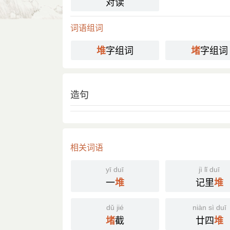
对读
词语组词
字组词
字组词
堆
堵
造句
相关词语
yī duī
jì lǐ duī
一
记里
堆
堆
dǔ jié
niàn sì duī
截
廿四
堵
堆