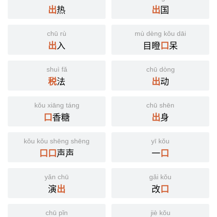
热
国
出
出
chū rù
mù dèng kǒu dāi
入
目瞪
呆
出
口
shuì fǎ
chū dòng
法
动
税
出
kǒu xiāng táng
chū shēn
香糖
身
口
出
kǒu kǒu shēng shēng
yī kǒu
声声
一
口
口
口
yǎn chū
gǎi kǒu
演
改
出
口
chū pǐn
jiè kǒu