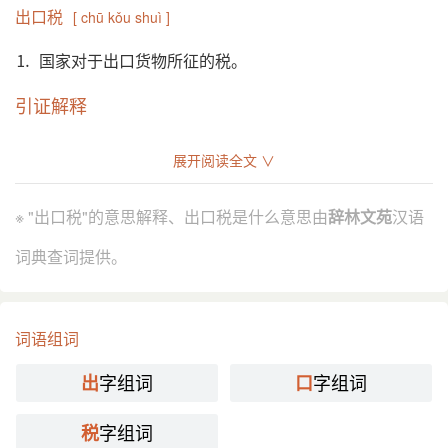
出口税
[ chū kǒu shuì ]
⒈ 国家对于出口货物所征的税。
引证解释
⒈ 国家对于出口货物所征的税。
展开阅读全文 ∨
《二十年目睹之怪现状》第五一回：“这边出口要给他
引
出口税，到那边进口又要给他进口税。”
※ "出口税"的意思解释、出口税是什么意思由
辞林文苑
汉语
分字解释
词典查词提供。
chū
kǒu
shuì
出
口
税
词语组词
字组词
字组词
出
口
字组词
税