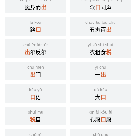
挺身而
众
同声
出
口
lù kǒu
chǒu tài bǎi chū
路
丑态百
口
出
chū ěr fǎn ěr
yì zū shí shuì
尔反尔
衣租食
出
税
chū mén
yī chū
门
一
出
出
kǒu yǔ
dà kǒu
语
大
口
口
shuì mù
xīn fú kǒu fú
目
心服
服
税
口
chū rè
chū guó