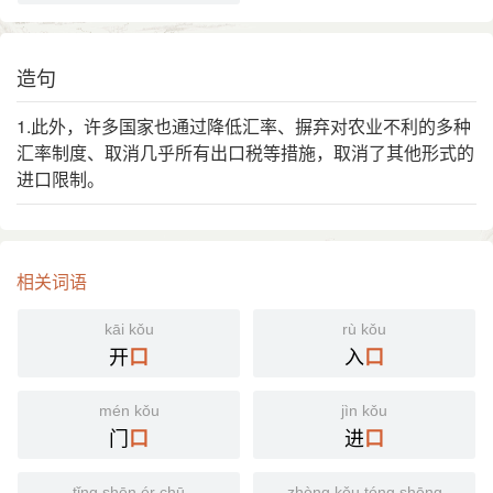
造句
1.此外，许多国家也通过降低汇率、摒弃对农业不利的多种
汇率制度、取消几乎所有出口税等措施，取消了其他形式的
进口限制。
相关词语
kāi kǒu
rù kǒu
开
入
口
口
mén kǒu
jìn kǒu
门
进
口
口
tǐng shēn ér chū
zhòng kǒu tóng shēng