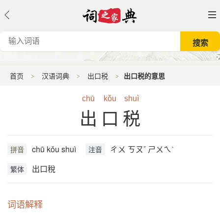
首页
汉语词典
出口税
出口税的意思
chū
kǒu
shuì
出口税
chū kǒu shuì
ㄔㄨ ㄎㄡˇ ㄕㄨㄟˋ
拼音
注音
出口稅
繁体
词语解释