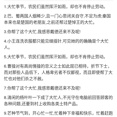
1.大忙季节，农民们虽然挥汗如雨，却也不肯停止劳动。
2.巴、蜀两国人烟稀少,且一门心思闭关自守,不足为虑;秦国
本来也是楚国的老朋友,之前还帮过楚悼王的大忙。
3.你帮了这个大忙,我感恩戴德还来不及呢!
4.小王连洗衣服都只能见缝插针,可见她的的确确是个大忙
人。
5.大忙季节，农民们虽然挥汗如雨，却也不肯停止劳动。
6.曹操对有高尚情操的忠义之士如此屈已相待，折节下士，
而对那些人品低下，人格卑劣者不仅鄙视，而且即使帮了大
忙也对他们杀之不赦。
7.你帮了这个大忙,我感恩戴德还来不及呢!
8.清闲的杨叶叶一下成了大忙人,不光守在电脑前回答顾客的
各种问题,还要到村上收购各类土特产品。
9.芒种节气到，开心忙一忙,忙着种下幸福和快乐，忙着赶跑