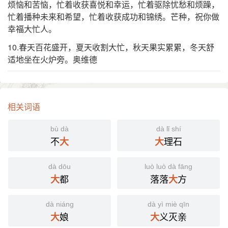
烦恼和苦恼，忙着收获喜悦和幸运，忙着驱除忧愁和烦躁，
忙着播种未来和希望，忙着收获成功和锦绣。芒种，祝你做
幸福大忙人。
10.春天百花盛开，夏天收割大忙，秋天果实累累，冬天舒
适地坐在火炉旁。奥维德
相关词语
bù dà
dà lǐ shí
不
理石
大
大
dà dōu
luò luò dà fāng
都
落落
方
大
大
dà niáng
dà yì miè qīn
娘
义灭亲
大
大