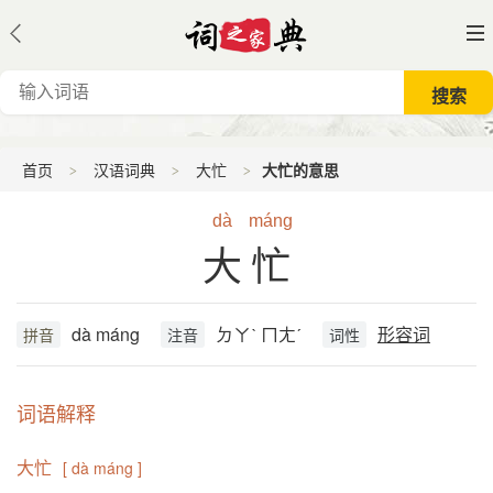
首页
汉语词典
大忙
大忙的意思
dà
máng
大忙
dà máng
ㄉㄚˋ ㄇㄤˊ
形容词
拼音
注音
词性
词语解释
大忙
[ dà máng ]