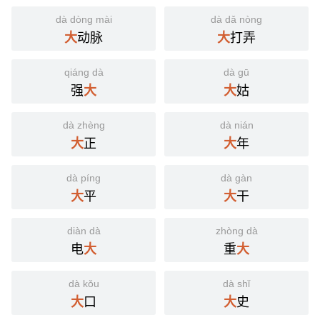
dà dòng mài
dà dǎ nòng
动脉
打弄
大
大
qiáng dà
dà gū
强
姑
大
大
dà zhèng
dà nián
正
年
大
大
dà píng
dà gàn
平
干
大
大
diàn dà
zhòng dà
电
重
大
大
dà kǒu
dà shǐ
口
史
大
大