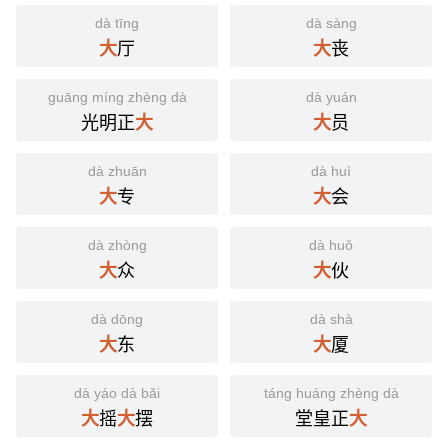
dà tīng
dà sàng
厅
丧
大
大
guāng míng zhèng dà
dà yuán
光明正
员
大
大
dà zhuān
dà huì
专
会
大
大
dà zhòng
dà huǒ
众
伙
大
大
dà dōng
dà shà
东
厦
大
大
dà yáo dà bǎi
táng huáng zhèng dà
摇
摆
堂皇正
大
大
大