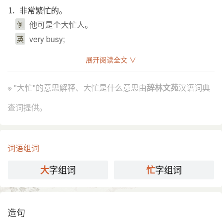
⒈ 非常繁忙的。
他可是个大忙人。
例
very busy;
英
引证解释
展开阅读全文 ∨
⒈ 工作集中，繁忙而紧张。
※ "大忙"的意思解释、大忙是什么意思由
辞林文苑
汉语词典
如：春节之前是商业系统的大忙季节。
例
查词提供。
如：三夏大忙。
分字解释
词语组词
dà dài tài
máng
大
忙
字组词
字组词
大
忙
造句