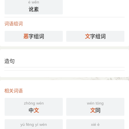
é wěn
讹紊
词语组词
字组词
字组词
恶
文
造句
相关词语
zhōng wén
wén tóng
中
同
文
文
yú fēng yí wén
xié è