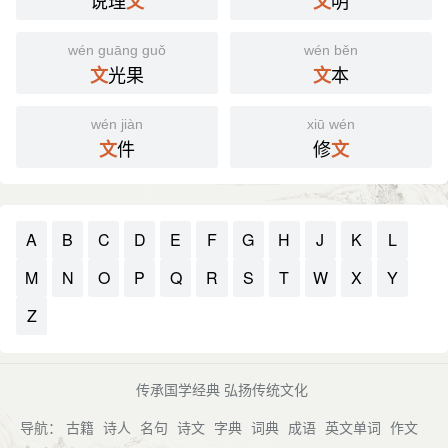
说理
明
文
文
wén guāng guǒ
wén běn
光果
本
文
文
wén jiàn
xiū wén
件
修
文
文
A
B
C
D
E
F
G
H
J
K
L
M
N
O
P
Q
R
S
T
W
X
Y
Z
传承国学经典 弘扬传统文化
导航：
古籍
诗人
名句
诗文
字典
词典
成语
英文单词
作文