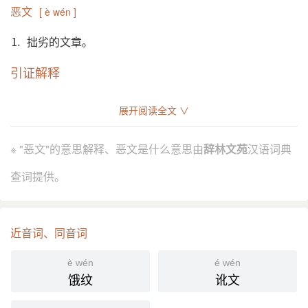
恶文
[ è wén ]
⒈ 拙劣的文章。
引证解释
⒈ 拙劣的文章。
展开阅读全文 ∨
明 顾起元 《客座赘语·黄督学》：“﹝ 黄公 ﹞手执
引
笔，遇佳者輒用笔大抹，门役亟以酒大白进，为引满
※ "恶文"的意思解释、恶文是什么意思由
辞林文苑
汉语词典
赏之；遇恶文，即大咤掷地上。”
查词提供。
分字解释
è wù ě wū
wén
恶
文
近音词、同音词
è wén
é wén
饿纹
讹文