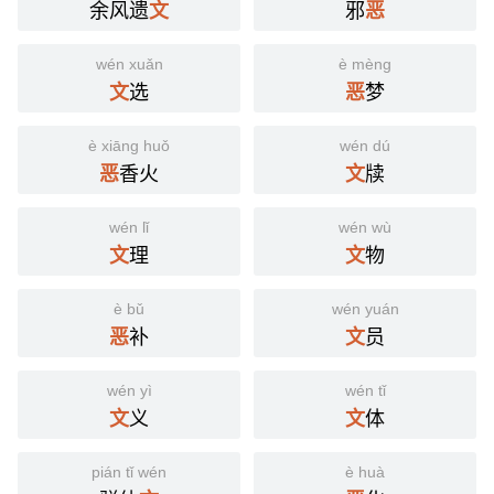
余风遗
邪
文
恶
wén xuǎn
è mèng
选
梦
文
恶
è xiāng huǒ
wén dú
香火
牍
恶
文
wén lǐ
wén wù
理
物
文
文
è bǔ
wén yuán
补
员
恶
文
wén yì
wén tǐ
义
体
文
文
pián tǐ wén
è huà