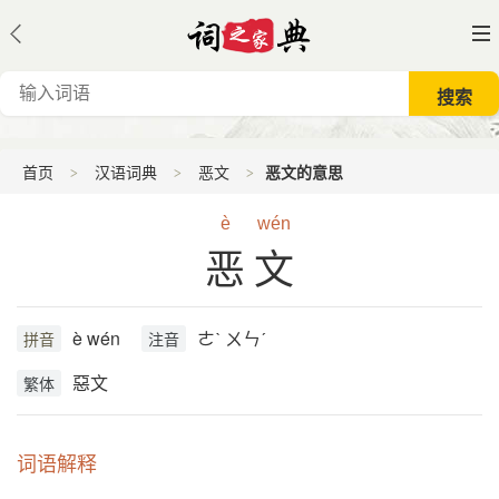
首页
汉语词典
恶文
恶文的意思
è
wén
恶文
è wén
ㄜˋ ㄨㄣˊ
拼音
注音
惡文
繁体
词语解释