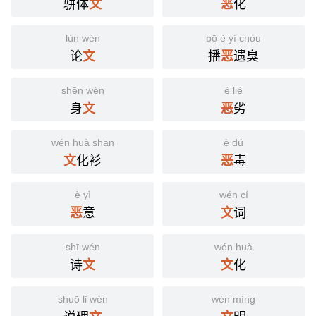
骈体
化
文
恶
lùn wén
bō è yí chòu
论
播
遗臭
文
恶
shēn wén
è liè
身
劣
文
恶
wén huà shān
è dú
化衫
毒
文
恶
è yì
wén cí
意
词
恶
文
shī wén
wén huà
诗
化
文
文
shuō lǐ wén
wén míng