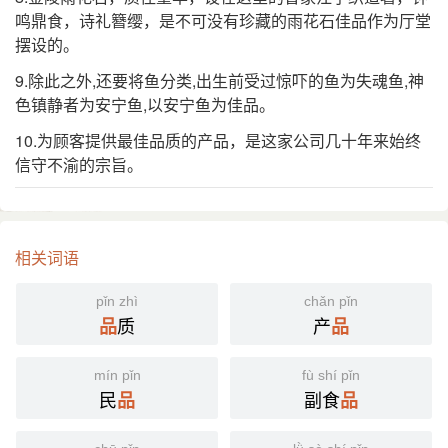
鸣鼎食，诗礼簪缨，是不可没有珍藏的雨花石佳品作为厅堂
摆设的。
9.除此之外,还要将鱼分类,出生前受过惊吓的鱼为失魂鱼,神
色镇静者为安宁鱼,以安宁鱼为佳品。
10.为顾客提供最佳品质的产品，是这家公司几十年来始终
信守不渝的宗旨。
相关词语
pǐn zhì
chǎn pǐn
质
产
品
品
mín pǐn
fù shí pǐn
民
副食
品
品