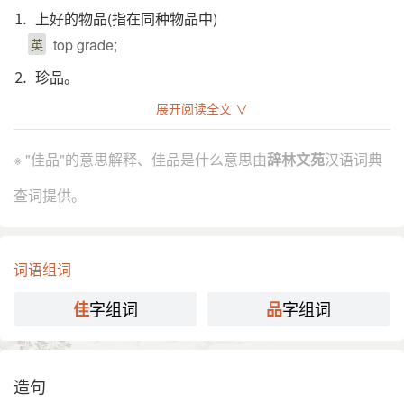
⒈ 上好的物品(指在同种物品中)
top grade;
英
⒉ 珍品。
treasure;
英
展开阅读全文 ∨
⒊ 优良品种。
※ "佳品"的意思解释、佳品是什么意思由
辞林文苑
汉语词典
good strains of seeds;
英
查词提供。
引证解释
⒈ 好的品种。
宋 刘克庄 《后山题跋·蔡端明帖》：“所谓似小青梅
引
词语组词
者，乃一种早荔，名火山，亦有佳品，熟以五月间，
字组词
字组词
佳
品
人不以为贵也。”
⒉ 珍奇的品物。
元 许有壬 《未央宫瓦砚》诗：“世传铜雀亦佳品，搜
引
造句
抉黄壤今无遗。”