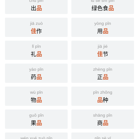
chū pǐn
lǜ sè shí pǐn
出
绿色食
品
品
jiā zuò
yòng pǐn
作
用
佳
品
lǐ pǐn
jiā jié
礼
节
品
佳
yào pǐn
zhèng pǐn
药
正
品
品
wù pǐn
pǐn zhǒng
物
种
品
品
guǒ pǐn
shāng pǐn
果
商
品
品
wén xué zuò pǐn
pǐn sè yī