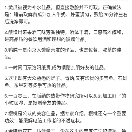
明 顾起元 《客座赘语·笔墨研冠天下》：“其后翰林承
1.黄瓜被视为补水佳品，但直接敷脸并不可取。正确做法
赐者，皆 廷珪 双脊龙样，尤为佳品。”
是：睡前取鲜黄瓜汁加入牛奶、蜂蜜调匀，敷脸20分钟左右
⒊ 上等；上品。
后洗净即可。
清 包世臣 《艺舟双楫·论书·国朝书品》：“墨守迹象，
引
2.酿造出来果酒气味芳香独特，酒体丰满，口感高雅醇和，
雅有门庭，曰佳品。”
是高品质的餐饮用酒和理想的馈赠佳品。
鲁迅 《书信集·致内山嘉吉》：“今日另封附上 中国 信
3.鸭肫干是南京人馈赠亲友的珍品，也是佐餐、喝茶的佳
笺十余张，虽非佳品，但到达后尚祈转给这些木刻的
品。
作者。”
孙犁 《秀露集·耕堂读书记（二）》：“所记甚为详细
4.一时间门票洛阳纸贵,成为馈赠亲朋好友的佳品。
真实，是日记中的佳品。”
5.这里既有大众熟悉的蛏子、青蛤,又有珍贵的多宝鱼、石斑
分字解释
鱼、东星斑等炙手可热的佳品。
6.一百零三、在版纳的热带作物研究所可以买到加工好了的
jiā
pǐn
小粒咖啡，是馈赠亲友的佳品。
佳
品
7.樱桃是公认的美容佳品，据专家介绍，樱桃还有一个重要
功效：能缓解电脑工作者的不适症状。
8.金陵雨花石，质佳量丰，设在这里的曹家江宁织造署，钟