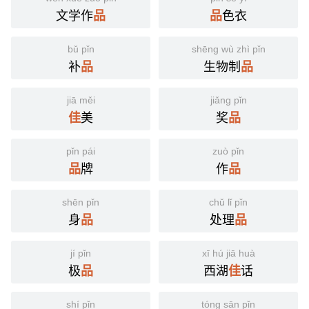
文学作
色衣
品
品
bǔ pǐn
shēng wù zhì pǐn
补
生物制
品
品
jiā měi
jiǎng pǐn
美
奖
佳
品
pǐn pái
zuò pǐn
牌
作
品
品
shēn pǐn
chǔ lǐ pǐn
身
处理
品
品
jí pǐn
xī hú jiā huà
极
西湖
话
品
佳
shí pǐn
tóng sān pǐn