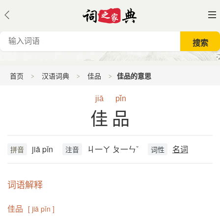
首页
汉语词典
佳品
佳品的意思
jiā
pǐn
佳品
jiā pǐn
ㄐ一ㄚ ㄆ一ㄣˇ
名词
拼音
注音
词性
词语解释
佳品
[ jiā pǐn ]