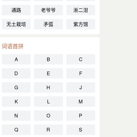
通路
老爷爷
淅二泔
无土栽培
矛弧
紫方馆
词语首拼
A
B
C
D
E
F
G
H
J
K
L
M
N
O
P
Q
R
S