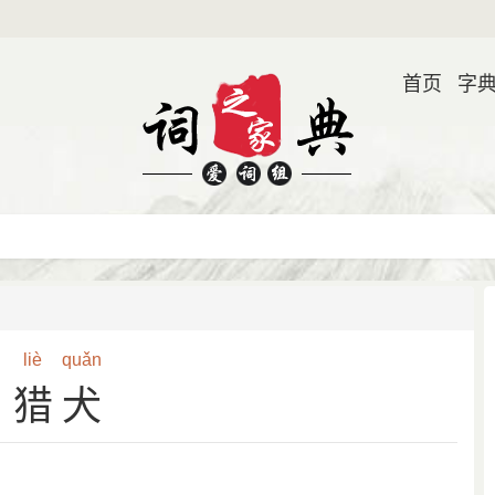
首页
字
liè
quǎn
猎犬