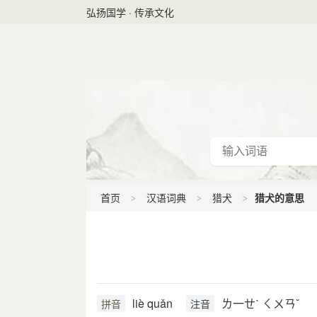
弘扬国学 · 传承文化
首页
汉语词典
猎犬
猎犬的意思
liè quǎn
ㄌ一ㄝˋ ㄑㄨㄢˇ
拼音
注音