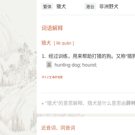
獵犬
非洲野犬
繁体
港台
词语解释
猎犬
[ liè quǎn ]
⒈ 经过训练，用来帮助打猎的狗。又称“猎狗
hunting dog; hound;
英
引证解释
⒈ 猎狗。参见“猎狗”。
《文子·上德》：“狡兔得而猎犬烹，高
引
※ "猎犬"的意思解释、猎犬是什么意思由
辞
唐 王维 《淇上田园即事》诗：“牧童
《说岳全传》第十五回：“兀朮 依允
杨朔 《雪花飘在满洲》：“日本 侦探
近音词、同音词