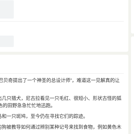
参见「猎狗」条。
，巴贝奇提出了一个神圣的总设计师”，难道这一见解真的让
放出几只猎犬，尼古拉看见一只毛红、很短小、形状古怪的狐
色的田野急急忙忙地迅跑。
马和一只斑鸠，至今仍在寻找它们的踪迹。
犬的狗被教导如何通过辨别某种记号来找到食物，例如黄色木