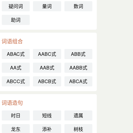
疑问词
量词
数词
助词
词语组合
ABAC式
AABC式
ABB式
AA式
AAB式
AABB式
ABCC式
ABCB式
ABCA式
词语造句
时日
短线
遗属
龙东
添补
树枝