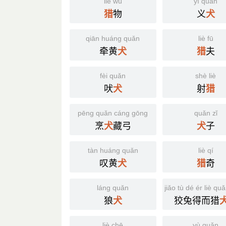
liè wù
yì quǎn
物
义
猎
犬
qiān huáng quǎn
liè fū
牵黄
夫
犬
猎
fèi quǎn
shè liè
吠
射
犬
猎
pēng quǎn cáng gōng
quǎn zǐ
烹
藏弓
子
犬
犬
tàn huáng quǎn
liè qí
叹黄
奇
犬
猎
láng quǎn
jiǎo tù dé ér liè qu
狼
狡兔得而猎
犬
liè chē
yù quǎn