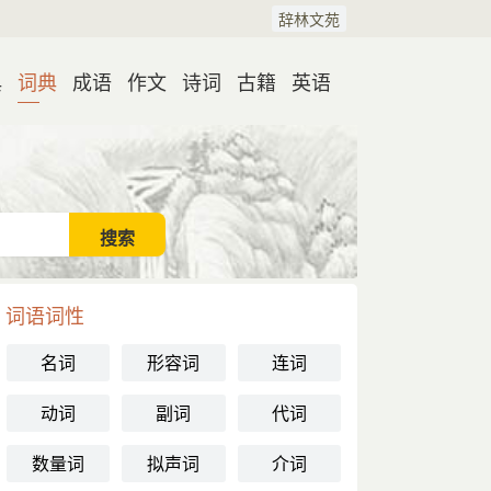
辞林文苑
典
词典
成语
作文
诗词
古籍
英语
词语词性
名词
形容词
连词
动词
副词
代词
数量词
拟声词
介词