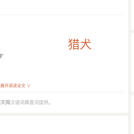
”
展开阅读全文 ∨
鸟尽而良弓藏。”
林文苑
汉语词典查词提供。
望村去，猎犬随人还。”
，点起军士，带了猎犬鷂鹰，望乱山茂林深处打围。”
的嗅觉真像猎犬一样的敏锐。”