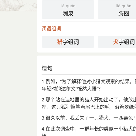
国语辞典
liè quán
liè quān
冽泉
脟圈
猎犬
[ liè quǎn ]
⒈ 一种受过训练，可辅助猎人狩猎的狗。
词语组词
字组词
字组词
分字解释
猎
犬
liè
quǎn
猎
犬
造句
1.例如，“为了解释他对小猎犬观察的结果
年轻时的达尔文“恍然大悟”？
2.那个站在洼地里的猎人开始出动了，他
狸，这只狐狸擦挲着尾巴上的毛，沿着翠绿
3.很久以前，我丢失了一只猎犬、一匹栗色
4.在此次调查中，一群年长的类似于小猎
栓。