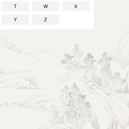
T
W
X
Y
Z