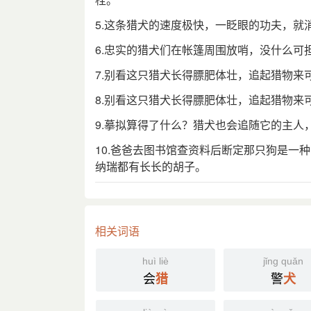
5.这条猎犬的速度极快，一眨眼的功夫，就
6.忠实的猎犬们在帐篷周围放哨，没什么可
7.别看这只猎犬长得膘肥体壮，追起猎物来
8.别看这只猎犬长得膘肥体壮，追起猎物来
9.摹拟算得了什么？猎犬也会追随它的主
10.爸爸去图书馆查资料后断定那只狗是一
纳瑞都有长长的胡子。
相关词语
huì liè
jǐng quǎn
会
警
猎
犬