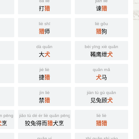
dǎ liè
jiàn liè
打
谏
猎
猎
liè shī
liè gǒu
师
狗
猎
猎
dà quǎn
bèi yīng xiè quǎn
大
鞴鹰绁
犬
犬
jié liè
quǎn mǎ
捷
马
猎
犬
jìn liè
jiàn tù gù quǎn
禁
见兔顾
猎
犬
ǎn pēng
jiǎo tù dé ér liè quǎn pēng
liè liè
烹
狡兔得而
犬烹
犬
猎
猎
猎
quǎn yí
zhí quǎn shì yáo