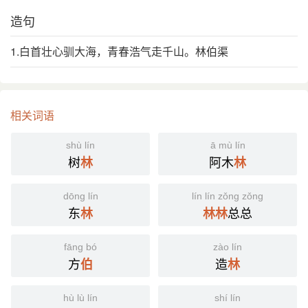
造句
1.白首壮心驯大海，青春浩气走千山。林伯渠
相关词语
shù lín
ā mù lín
树
阿木
林
林
dōng lín
lín lín zǒng zǒng
东
总总
林
林
林
fāng bó
zào lín
方
造
伯
林
hù lù lín
shí lín