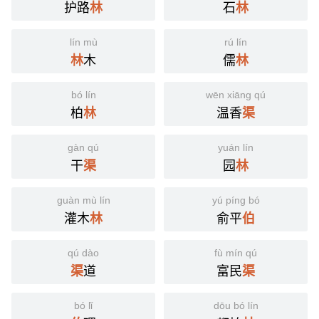
护路
石
林
林
lín mù
rú lín
木
儒
林
林
bó lín
wēn xiāng qú
柏
温香
林
渠
gàn qú
yuán lín
干
园
渠
林
guàn mù lín
yú píng bó
灌木
俞平
林
伯
qú dào
fù mín qú
道
富民
渠
渠
bó lǐ
dōu bó lín