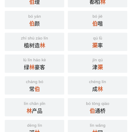
理
都柏
伯
林
bó yán
bó jiē
颜
喈
伯
伯
zhí shù zào lín
qú lǜ
植树造
率
林
渠
lù lín háo kè
jīn qú
绿
豪客
津
林
渠
cháng bó
chéng lín
常
成
伯
林
lín chǎn pǐn
bó tōng qiáo
产品
通桥
林
伯
dèng lín
lín wǎng