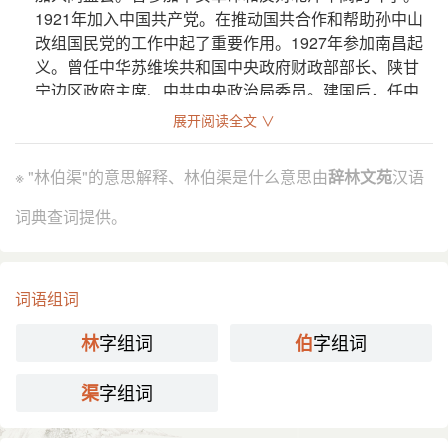
1921年加入中国共产党。在推动国共合作和帮助孙中山
改组国民党的工作中起了重要作用。1927年参加南昌起
义。曾任中华苏维埃共和国中央政府财政部部长、陕甘
宁边区政府主席、中共中央政治局委员。建国后，任中
央人民政府秘书长、全国人大常委会副委员长。
展开阅读全文 ∨
分字解释
※ "林伯渠"的意思解释、林伯渠是什么意思由
辞林文苑
汉语
lín
bó bǎi bà
qú jù
词典查词提供。
林
伯
渠
词语组词
字组词
字组词
林
伯
字组词
渠