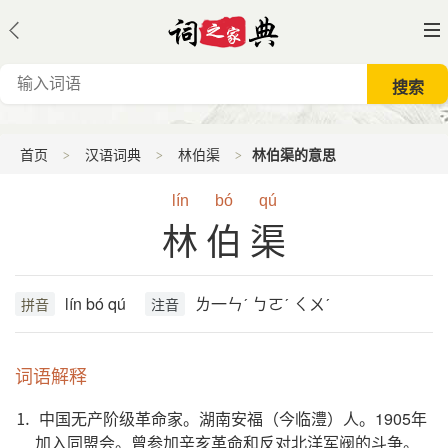
首页
汉语词典
林伯渠
林伯渠的意思
lín
bó
qú
林伯渠
lín bó qú
ㄌ一ㄣˊ ㄅㄛˊ ㄑㄨˊ
拼音
注音
词语解释
⒈ 中国无产阶级革命家。湖南安福（今临澧）人。1905年
加入同盟会。曾参加辛亥革命和反对北洋军阀的斗争。