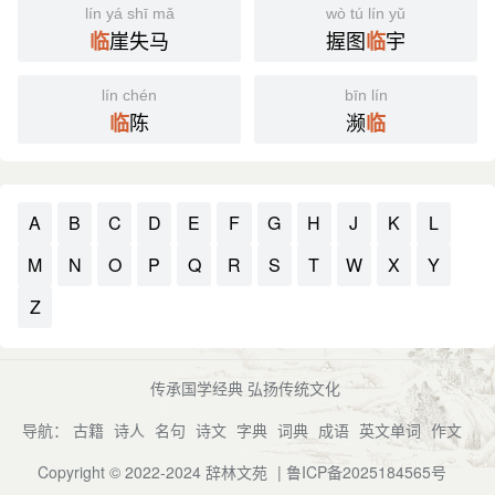
lín yá shī mǎ
wò tú lín yǔ
崖失马
握图
宇
临
临
lín chén
bīn lín
陈
濒
临
临
A
B
C
D
E
F
G
H
J
K
L
M
N
O
P
Q
R
S
T
W
X
Y
Z
传承国学经典 弘扬传统文化
导航：
古籍
诗人
名句
诗文
字典
词典
成语
英文单词
作文
Copyright © 2022-2024
辞林文苑
|
鲁ICP备2025184565号