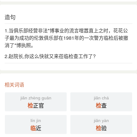
造句
1.当俱乐部经营非法*博事业的流言喧嚣直上之时，花花公
子最为成功的伦敦俱乐部在1981年的一次警方临检后被撤
消了*博执照。
2.赵院长,你这么快就又来莅临检查工作了?
相关词语
jiǎn zhèng guān
jiǎn chá
正官
查
检
检
lín jìn
jiǎn yàn
近
验
临
检