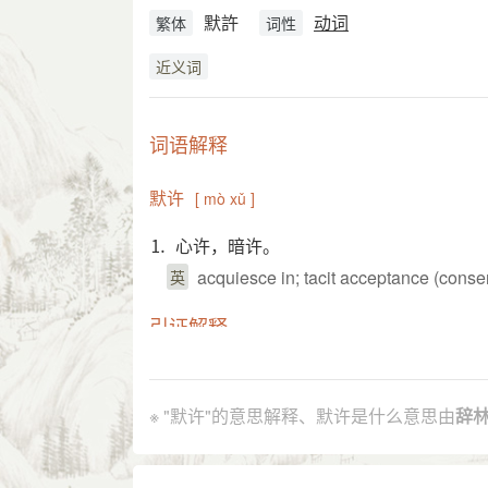
默許
动词
繁体
词性
近义词
词语解释
默许
[ mò xǔ ]
⒈ 心许，暗许。
acquiesce in; tacit acceptance (consen
英
引证解释
⒈ 没有明白表示同意，但是暗示已经许可
《南史·梁纪中·武帝下》：“﹝ 太清
引
※ "默许"的意思解释、默许是什么意思由
辞
许。”
清 薛福成 《海外文编》卷一：“曾纪泽
募 者，亦可为通至 大金沙江 张本。”