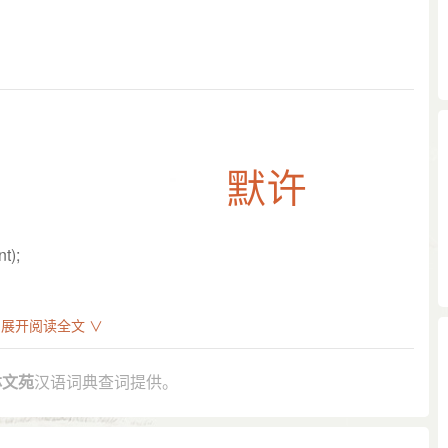
t);
展开阅读全文 ∨
。
 元年﹞夏四月庚午，羣臣以钱一亿万奉赎皇帝菩萨，僧众默
林文苑
汉语词典查词提供。
 所索 八募 之地，虽为 英 人所不肯舍，其曾经默许之归 八