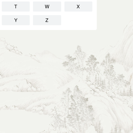
T
W
X
Y
Z