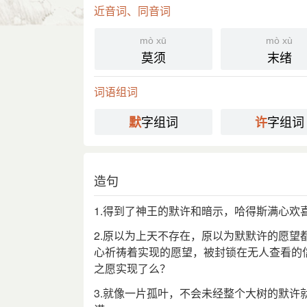
近音词、同音词
蒋子龙 《乔厂长上任记》：“在几个
⒉ 暗暗赞许。
mò xū
mò xù
莫须
末绪
宋 曾巩 《答葛蕴》诗：“我初未识
引
许非他人。方将引飞黄，使出万马羣。
词语组词
国语辞典
字组词
字组词
默
许
默许
[ mò xǔ ]
⒈ 不明说而心中暗暗赞同。
造句
宋·曾巩〈答葛蕴〉诗：「众中得子辞
引
暗许
近
1.得到了神王的默许和暗示，哈得斯满心欢
2.原以为上天不存在，原以为默默许的愿
分字解释
心祈祷着实现的愿望，被封锁在无人查看的
之愿实现了么？
mò
xǔ hǔ
默
许
3.就像一片孤叶，不会未经整个大树的默