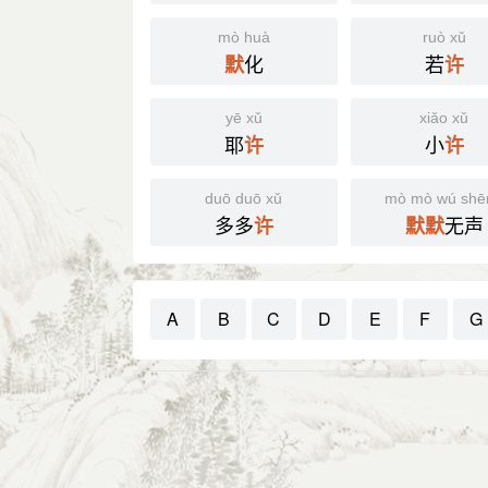
mò huà
ruò xǔ
化
若
默
许
yē xǔ
xiǎo xǔ
耶
小
许
许
duō duō xǔ
mò mò wú shē
多多
无声
许
默
默
A
B
C
D
E
F
G