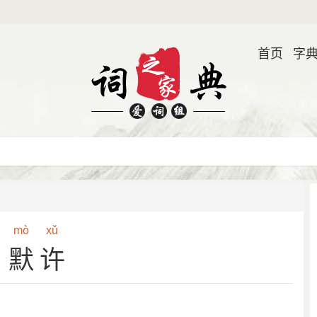
首页
字
mò
xǔ
默许