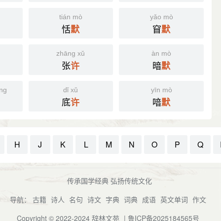
tián mò
yǎo mò
恬
窅
默
默
zhāng xǔ
àn mò
张
暗
许
默
ng
dǐ xǔ
yīn mò
底
喑
许
默
H
J
K
L
M
N
O
P
Q
传承国学经典 弘扬传统文化
导航：
古籍
诗人
名句
诗文
字典
词典
成语
英文单词
作文
Copyright © 2022-2024
辞林文苑
|
鲁ICP备2025184565号