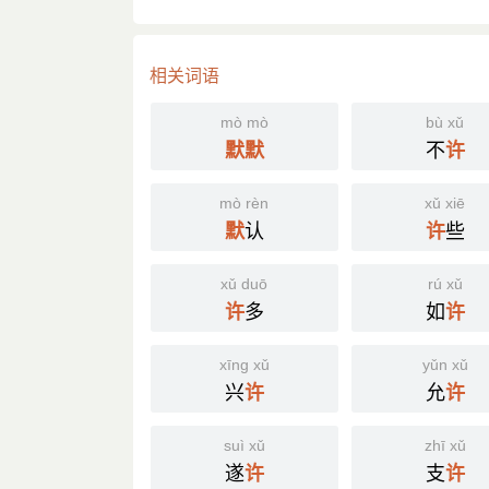
相关词语
mò mò
bù xǔ
不
默
默
许
mò rèn
xǔ xiē
认
些
默
许
xǔ duō
rú xǔ
多
如
许
许
xīng xǔ
yǔn xǔ
兴
允
许
许
suì xǔ
zhī xǔ
遂
支
许
许