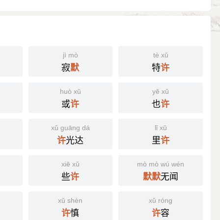
jì mò
tè xǔ
寂
特
默
许
huò xǔ
yě xǔ
或
也
许
许
xǔ guāng dá
lǐ xǔ
光达
里
许
许
xiē xǔ
mò mò wú wén
些
无闻
许
默
默
xǔ shèn
xǔ róng
慎
容
许
许