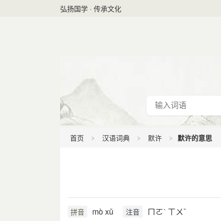
弘扬国学 · 传承文化
首页
汉语词典
默许
默许的意思
mò xǔ
ㄇㄛˋ ㄒㄨˇ
拼音
注音