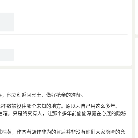
重要问题上他不仅是默许，甚至是暗地支持了 乔光朴。”
子，已知子能文。春风吹我衣，暮召入九閽。众中得子辞，默
”
，默许非他人。」
喜，他立刻返回冥土，做好抢亲的准备。
望都不致被投往哪个未知的地方。原以为自己用这么多年、一
信箱。只是终究有人，让那个多年前偷偷深藏在心底的隐秘
许就枯黄，作恶者胡作非为的背后并非没有你们大家隐匿的允