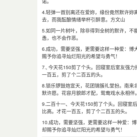
诺。
4.轻弹一首别离还在爱妳，缘份竟然默许
去，而我酝酿情绪举杯引醉意。方文山
5.如同一片树叶，除非得到全树的默许，
恿，也不会作恶。
6.成功，需要坚强，更需要这样一种爱：
赐予你追寻灿烂阳光的希望与勇气！
7., 今天花150剪了个头。回寝室后室友
一百五，剪了个二百五的头。
8.锁乐锣鼓炮宣天，花团锦簇礼堂扮。南
默许愿。花容月貌郎才配，鸳鸯戏水永相伴
9.二百十一、今天花150剪了个头。回寝
比高。才花一百五，剪了个二百五的头。
10.成功，需要坚强，更需要这样一种爱：
却赐予你追寻灿烂阳光的希望与勇气！