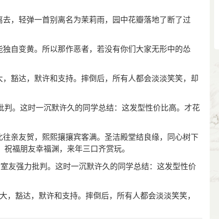
妳离去，轻弹一首别离名为茉莉雨，园中花瓣落地了断了过
不能独自变黄。所以那作恶者，若没有你们大家无形中的怂
博大，豁达，默许和支持。摔倒后，所有人都会淡淡笑笑，却
强力批判。这时一沉默许久的同学总结：这发型性价比高。才花
来北往亲友贺，熙熙攘攘宾客满。圣洁殿堂结良缘，同心树下
。祝福朋友幸福渊，来年三口齐赏玩。
室后室友强力批判。这时一沉默许久的同学总结：这发型性价
博大，豁达，默许和支持。摔倒后，所有人都会淡淡笑笑，