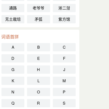
通路
老爷爷
淅二泔
无土栽培
矛弧
紫方馆
词语首拼
A
B
C
D
E
F
G
H
J
K
L
M
N
O
P
Q
R
S