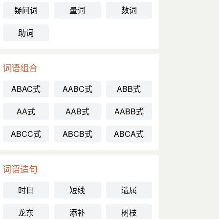
疑问词
量词
数词
助词
词语组合
ABAC式
AABC式
ABB式
AA式
AAB式
AABB式
ABCC式
ABCB式
ABCA式
词语造句
时日
短线
遗属
龙东
添补
树枝