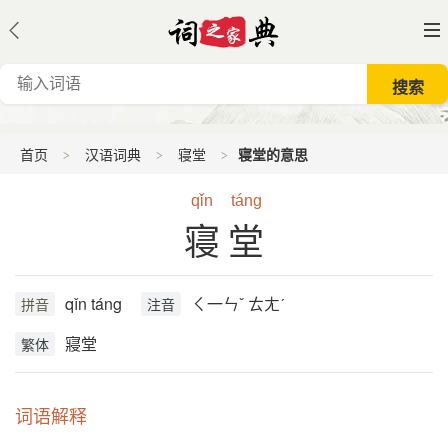
首页
汉语词典
寝堂
寝堂的意思
qǐn
táng
寝堂
qǐn táng
ㄑ一ㄣˇ ㄊㄤˊ
拼音
注音
寢堂
繁体
词语解释