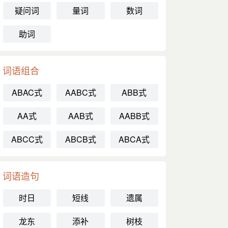
疑问词
量词
数词
助词
词语组合
ABAC式
AABC式
ABB式
AA式
AAB式
AABB式
ABCC式
ABCB式
ABCA式
词语造句
时日
短线
遗属
龙东
添补
树枝