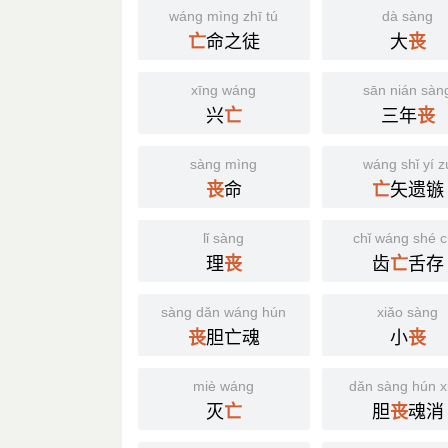
wáng mìng zhī tú
dà sàng
命之徒
大
亡
丧
xīng wáng
sān nián sàn
兴
三年
亡
丧
sàng mìng
wáng shǐ yí z
命
矢遗镞
丧
亡
lǐ sàng
chǐ wáng shé 
理
齿
舌存
丧
亡
sàng dǎn wáng hún
xiǎo sàng
胆亡魂
小
丧
丧
miè wáng
dǎn sàng hún x
灭
胆
魂消
亡
丧