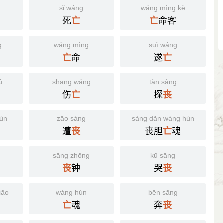
sǐ wáng
wáng mìng kè
死
命客
亡
亡
g
wáng mìng
suì wáng
命
遂
亡
亡
ú
shāng wáng
tàn sàng
伤
探
亡
丧
cún
zāo sàng
sàng dǎn wáng hún
遭
丧胆
魂
丧
亡
sāng zhōng
kū sāng
钟
哭
丧
丧
iāo
wáng hún
bēn sāng
魂
奔
亡
丧