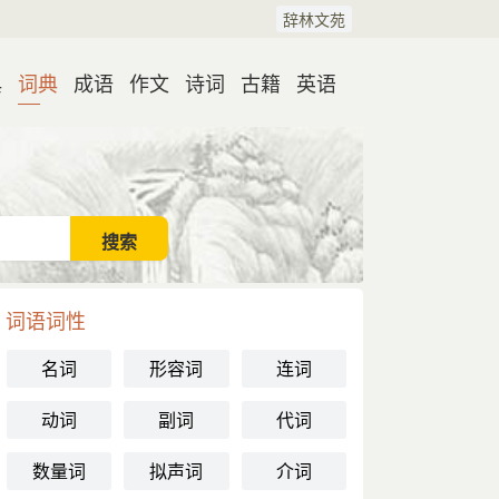
辞林文苑
典
词典
成语
作文
诗词
古籍
英语
词语词性
名词
形容词
连词
动词
副词
代词
数量词
拟声词
介词