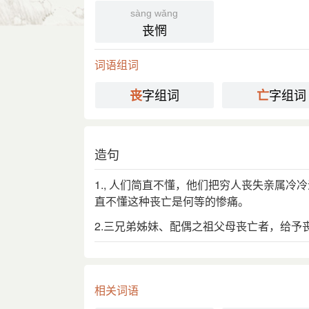
及。”
sàng wǎng
丧惘
国语辞典
词语组词
丧亡
[ sàng wáng ]
字组词
字组词
丧
亡
⒈ 灭亡、死亡。
《书经·多士》：「弗吊旻天，大降丧
引
殷。」
造句
《三国演义·第一〇四回》：「吾不幸
分字解释
1., 人们简直不懂，他们把穷人丧失亲属
直不懂这种丧亡是何等的惨痛。
sāng sàng
wáng wú
2.三兄弟姊妹、配偶之祖父母丧亡者，给予
丧
亡
相关词语