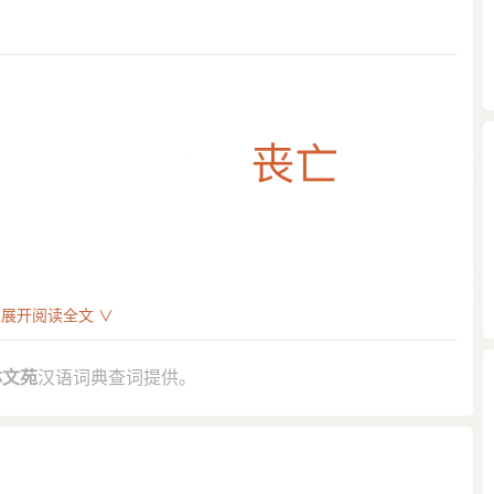
展开阅读全文 ∨
林文苑
汉语词典查词提供。
亡，退不危身，此正士之行也。”
丧亡，抚养孤弱。”
，天不佑之而致於丧亡也。”
利而斗争》：“因循坐误，责有攸归；全国丧亡，嗟悔无