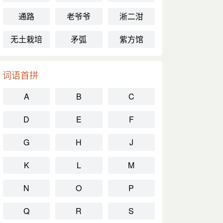
通路
老爷爷
淅二泔
无土栽培
矛弧
紫方馆
词语首拼
A
B
C
D
E
F
G
H
J
K
L
M
N
O
P
Q
R
S