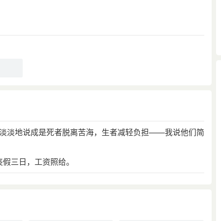
于殷」句下汉·孔安国·传：「殷道不至，故旻天下丧亡于
中道丧亡，虚废国家大事，得罪于天下。」
冷冷淡淡地说成是死者脱离苦海，生者减轻负担——我说他们简
丧假三日，工资照给。