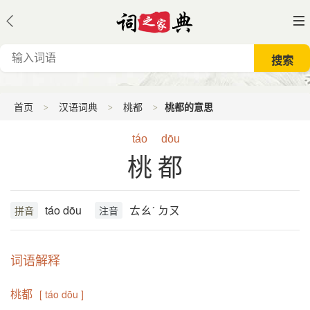
首页
汉语词典
桃都
桃都的意思
táo
dōu
桃都
táo dōu
ㄊㄠˊ ㄉㄡ
拼音
注音
词语解释
桃都
[ táo dōu ]