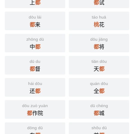
上
试
都
都
dōu lái
táo huā
来
花
都
桃
zhōng dū
dōu jiāng
中
将
都
都
dū du
tiān dōu
督
天
都
都
hái dōu
quán dōu
还
全
都
都
dōu zuò yuàn
dū chéng
作院
城
都
都
dōng dū
shǒu dū