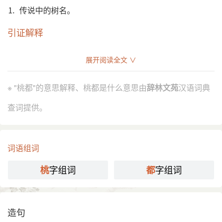
⒈ 传说中的树名。
引证解释
⒈ 传说中的树名。
展开阅读全文 ∨
《太平御览》卷九一八引《玄中记》：“东南有 桃都
引
山，上有大树，名曰桃都。枝相去三千里。上有一天
※ "桃都"的意思解释、桃都是什么意思由
辞林文苑
汉语词典
鷄，日初出，光照此木，天鷄则鸣，群鷄皆随之鸣。”
元 杨维桢 《小游仙》诗之九：“东逾 弱水 赤流深，夜
查词提供。
得桃都息羽旌。地底日迴天上去，金鷄如凤自交鸣。”
分字解释
词语组词
táo
dū dōu
字组词
字组词
桃
都
桃
都
造句