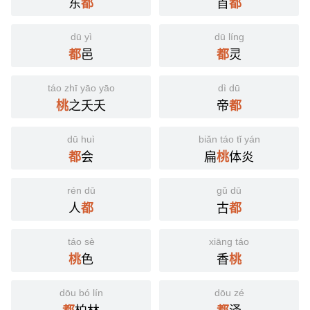
东
首
都
都
dū yì
dū líng
邑
灵
都
都
táo zhī yāo yāo
dì dū
之夭夭
帝
桃
都
dū huì
biǎn táo tǐ yán
会
扁
体炎
都
桃
rén dū
gǔ dū
人
古
都
都
táo sè
xiāng táo
色
香
桃
桃
dōu bó lín
dōu zé
柏林
泽