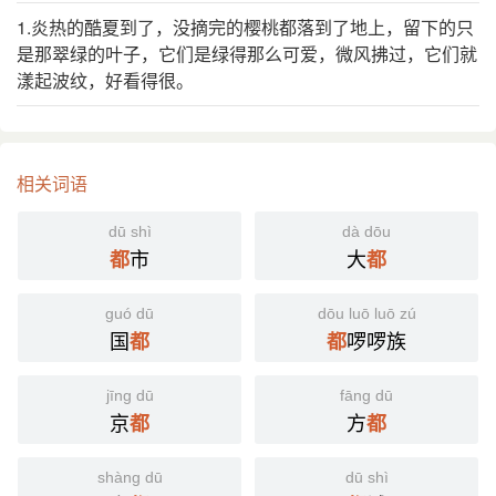
1.炎热的酷夏到了，没摘完的樱桃都落到了地上，留下的只
是那翠绿的叶子，它们是绿得那么可爱，微风拂过，它们就
漾起波纹，好看得很。
相关词语
dū shì
dà dōu
市
大
都
都
guó dū
dōu luō luō zú
国
啰啰族
都
都
jīng dū
fāng dū
京
方
都
都
shàng dū
dū shì