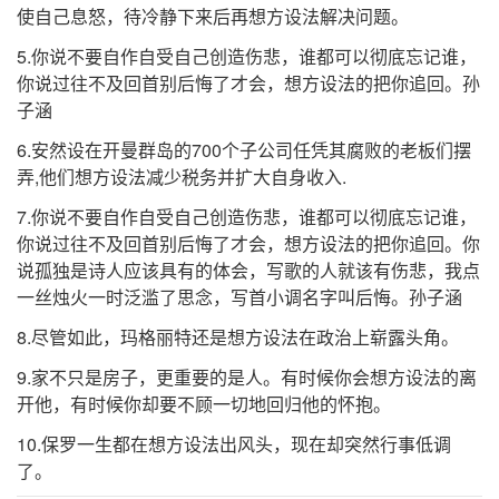
使自己息怒，待冷静下来后再想方设法解决问题。
5.你说不要自作自受自己创造伤悲，谁都可以彻底忘记谁，
你说过往不及回首别后悔了才会，想方设法的把你追回。孙
子涵
6.安然设在开曼群岛的700个子公司任凭其腐败的老板们摆
弄,他们想方设法减少税务并扩大自身收入.
7.你说不要自作自受自己创造伤悲，谁都可以彻底忘记谁，
你说过往不及回首别后悔了才会，想方设法的把你追回。你
说孤独是诗人应该具有的体会，写歌的人就该有伤悲，我点
一丝烛火一时泛滥了思念，写首小调名字叫后悔。孙子涵
8.尽管如此，玛格丽特还是想方设法在政治上崭露头角。
9.家不只是房子，更重要的是人。有时候你会想方设法的离
开他，有时候你却要不顾一切地回归他的怀抱。
10.保罗一生都在想方设法出风头，现在却突然行事低调
了。