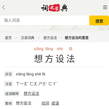
首页
汉语词典
想方设法
想方设法的意思
xiǎng
fāng
shè
fǎ
想方设法
xiǎng fāng shè fǎ
拼音
ㄒ一ㄤˇ ㄈㄤ ㄕㄜˋ ㄈㄚˇ
注音
想方设法
成语解释
想方設法
动词
成语
繁体