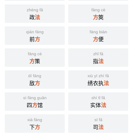
zhèng fǎ
fāng cè
政
筴
法
方
qián fāng
fāng biàn
前
便
方
方
fāng cè
zhǐ fǎ
策
指
方
法
dí fāng
xiù yī zhí fǎ
敌
绣衣执
方
法
sì fāng guǎn
shí tǐ fǎ
四
馆
实体
方
法
xià fāng
sī fǎ
下
司
方
法