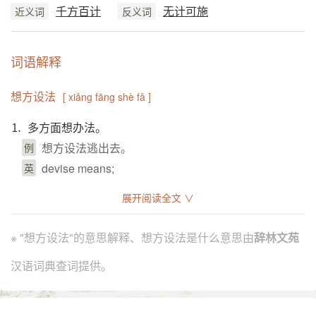
千方百计
无计可施
近义词
反义词
词语解释
想方设法
[ xiǎng fāng shè fǎ ]
⒈ 多方面想办法。
想方设法逃出去。
例
devise means;
英
引证解释
展开阅读全文 ∨
⒈ 多方面想办法。
※ "想方设法"的意思解释、想方设法是什么意思由
辞林文苑
艾芜 《石青嫂子》：“无论别人怎样想方设法来赶她
引
汉语词典查词提供。
走，她都不会离开峡谷一步的。”
陈登科 《赤龙与丹凤》第一部四：“只要是你老的
事，想方设法也要办到。”