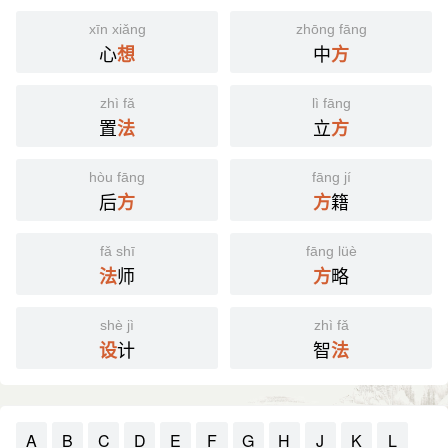
xīn xiǎng
zhōng fāng
心
中
想
方
zhì fǎ
lì fāng
置
立
法
方
hòu fāng
fāng jí
后
籍
方
方
fǎ shī
fāng lüè
师
略
法
方
shè jì
zhì fǎ
计
智
设
法
A
B
C
D
E
F
G
H
J
K
L