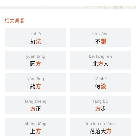
相关词语
zhí fǎ
bù xiǎng
执
不
法
想
yuán fāng
běi fāng rén
圆
北
人
方
方
yào fāng
jiǎ shè
药
假
方
设
fāng zhèng
fāng bù
正
步
方
方
shàng fāng
luò luò dà fāng
上
落落大
方
方