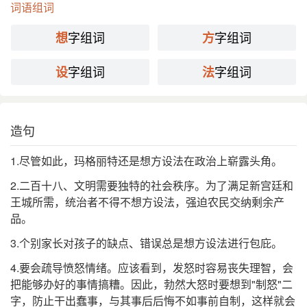
词语组词
国语辞典
字组词
字组词
想
方
想方设法
[ xiǎng fāng shè fǎ ]
字组词
字组词
设
法
⒈ 设想各种方法。
如：「他想方设法要得到这个职位，结果依然无法如
例
愿。」
造句
千方百计
近
无计可施
反
1.尽管如此，玛格丽特还是想方设法在政治上崭露头角。
2.二百十八、文明需要独特的社会秩序。为了满足新宫廷和
分字解释
王城所需，统治者不得不想方设法，强迫农民交纳剩余产
品。
xiǎng
fāng
shè
fǎ
想
方
设
法
3.个别家长对孩子的缺点、错误总是想方设法进行包庇。
4.要会疏导愤怒情绪。应该看到，发怒时容易丧失理智，会
把能够办好的事情搞糟。因此，勃然大怒时要想到"制怒"二
字，防止干出蠢事，与其事后后悔不如事前自制，这样就会