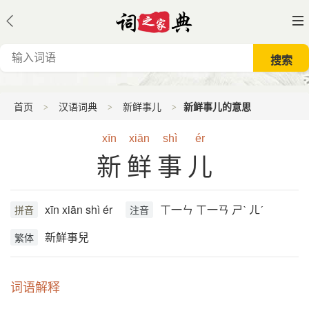
首页
汉语词典
新鲜事儿
新鲜事儿的意思
xīn
xiān
shì
ér
新鲜事儿
xīn xiān shì ér
ㄒ一ㄣ ㄒ一ㄢ ㄕˋ ㄦˊ
拼音
注音
新鮮事兒
繁体
词语解释