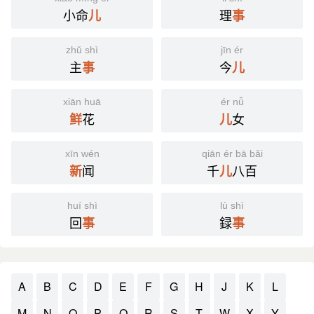
小命
理
儿
事
zhǔ shì
jīn ér
主
今
事
儿
xiān huā
ér nǚ
花
女
鲜
儿
xīn wén
qiān ér bā bǎi
闻
千
八百
新
儿
huí shì
lù shì
回
録
事
事
A
B
C
D
E
F
G
H
J
K
L
M
N
O
P
Q
R
S
T
W
X
Y