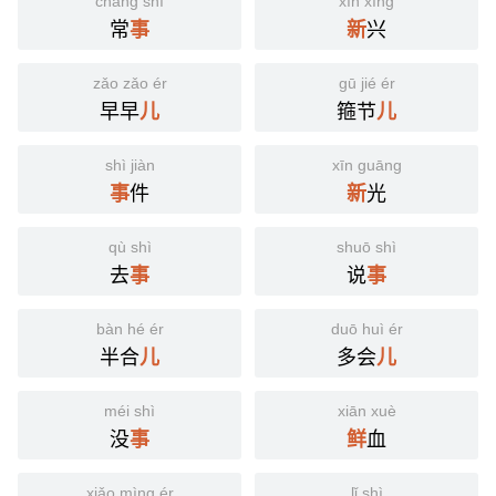
cháng shì
xīn xīng
常
兴
事
新
zǎo zǎo ér
gū jié ér
早早
箍节
儿
儿
shì jiàn
xīn guāng
件
光
事
新
qù shì
shuō shì
去
说
事
事
bàn hé ér
duō huì ér
半合
多会
儿
儿
méi shì
xiān xuè
没
血
事
鲜
xiǎo mìng ér
lǐ shì