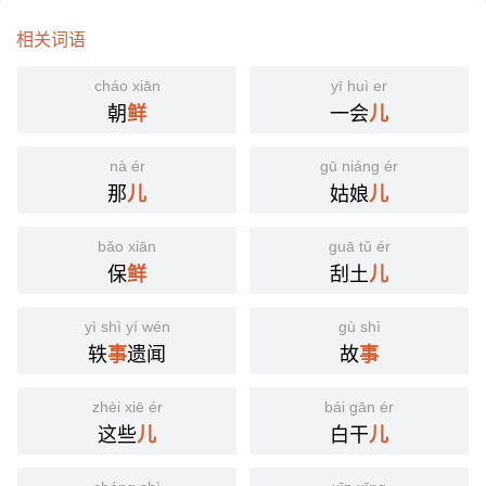
相关词语
cháo xiān
yī huì er
朝
一会
鲜
儿
nà ér
gū niáng ér
那
姑娘
儿
儿
bǎo xiān
guā tǔ ér
保
刮土
鲜
儿
yì shì yí wén
gù shì
轶
遗闻
故
事
事
zhèi xiē ér
bái gān ér
这些
白干
儿
儿