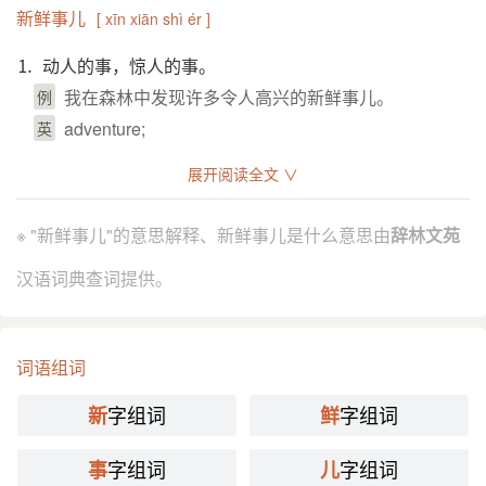
新鲜事儿
[ xīn xiān shì ér ]
⒈ 动人的事，惊人的事。
我在森林中发现许多令人高兴的新鲜事儿。
例
adventure;
英
分字解释
展开阅读全文 ∨
xīn
xiān xiǎn
shì
ér
※ "新鲜事儿"的意思解释、新鲜事儿是什么意思由
辞林文苑
新
鲜
事
儿
汉语词典查词提供。
词语组词
字组词
字组词
新
鲜
字组词
字组词
事
儿