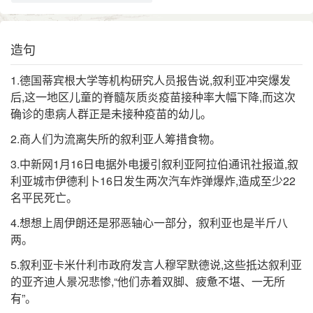
造句
1.德国蒂宾根大学等机构研究人员报告说,叙利亚冲突爆发
后,这一地区儿童的脊髓灰质炎疫苗接种率大幅下降,而这次
确诊的患病人群正是未接种疫苗的幼儿。
2.商人们为流离失所的叙利亚人筹措食物。
3.中新网1月16日电据外电援引叙利亚阿拉伯通讯社报道,叙
利亚城市伊德利卜16日发生两次汽车炸弹爆炸,造成至少22
名平民死亡。
4.想想上周伊朗还是邪恶轴心一部分，叙利亚也是半斤八
两。
5.叙利亚卡米什利市政府发言人穆罕默德说,这些抵达叙利亚
的亚齐迪人景况悲惨,“他们赤着双脚、疲惫不堪、一无所
有”。