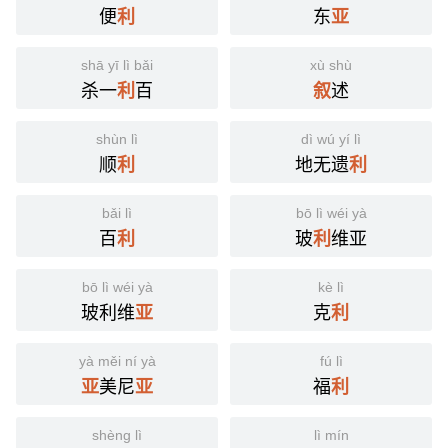
便
东
利
亚
shā yī lì bǎi
xù shù
杀一
百
述
利
叙
shùn lì
dì wú yí lì
顺
地无遗
利
利
bǎi lì
bō lì wéi yà
百
玻
维亚
利
利
bō lì wéi yà
kè lì
玻利维
克
亚
利
yà měi ní yà
fú lì
美尼
福
亚
亚
利
shèng lì
lì mín