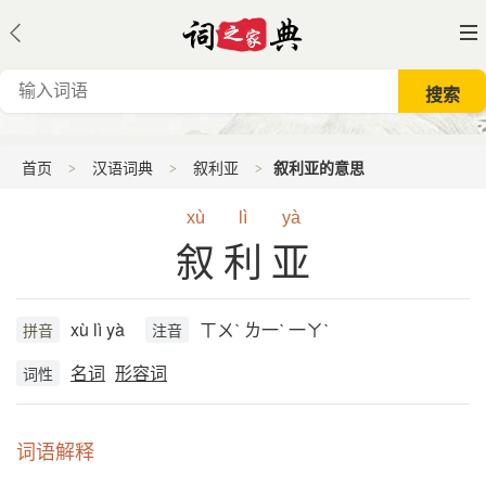
首页
汉语词典
叙利亚
叙利亚的意思
xù
lì
yà
叙利亚
xù lì yà
ㄒㄨˋ ㄌ一ˋ 一ㄚˋ
拼音
注音
名词
形容词
词性
词语解释