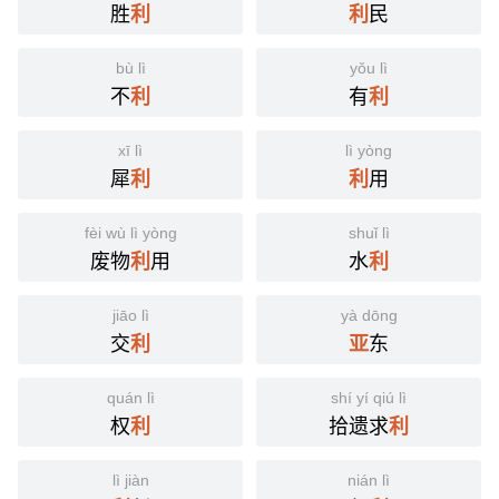
胜
民
利
利
bù lì
yǒu lì
不
有
利
利
xī lì
lì yòng
犀
用
利
利
fèi wù lì yòng
shuǐ lì
废物
用
水
利
利
jiāo lì
yà dōng
交
东
利
亚
quán lì
shí yí qiú lì
权
拾遗求
利
利
lì jiàn
nián lì