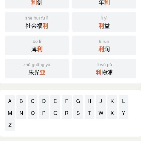
剑
年
利
利
shè huì fú lì
lì yì
社会福
益
利
利
bó lì
lì rùn
薄
润
利
利
zhū guāng yà
lì wù pǔ
朱光
物浦
亚
利
A
B
C
D
E
F
G
H
J
K
L
M
N
O
P
Q
R
S
T
W
X
Y
Z