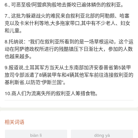
6., 可恶至极!阿盟疯狗般地去撕咬已遍体鳞伤的叙利亚。
7., 这批为躲避战火的难民来自叙利亚北部的阿勒颇、哈塞
克以及卡米什利等地,大多拖家带口,其中有不少老人、妇女
和儿童。
8.托纳说：“我们在叙利亚所看到的是一场草根运动，这个运
动在阿萨德政权所进行的残酷镇压下日渐壮大，参加的人数
也越来越多。
9.报道说,土耳其军方当天从土东南部加济安泰普省第5装甲
旅司令部派遣了8辆装甲车和4辆其他军车前往连接叙利亚的
基利斯省,以防范“伊斯兰国”。
10.商人们为流离失所的叙利亚人筹措食物。
相关词语
biàn lì
dōng yà