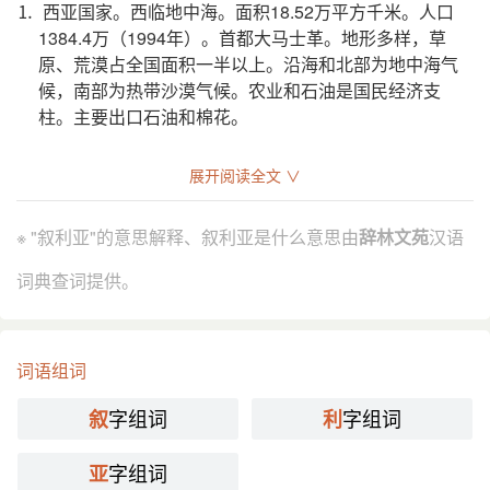
⒈ 西亚国家。西临地中海。面积18.52万平方千米。人口
1384.4万（1994年）。首都大马士革。地形多样，草
原、荒漠占全国面积一半以上。沿海和北部为地中海气
候，南部为热带沙漠气候。农业和石油是国民经济支
柱。主要出口石油和棉花。
分字解释
展开阅读全文 ∨
xù
lì
yà
叙
利
亚
※ "叙利亚"的意思解释、叙利亚是什么意思由
辞林文苑
汉语
词典查词提供。
词语组词
字组词
字组词
叙
利
字组词
亚