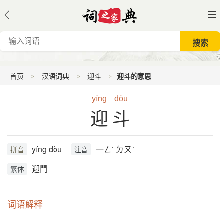
首页
汉语词典
迎斗
迎斗的意思
yíng
dòu
迎斗
yíng dòu
一ㄥˊ ㄉㄡˋ
拼音
注音
迎鬥
繁体
词语解释