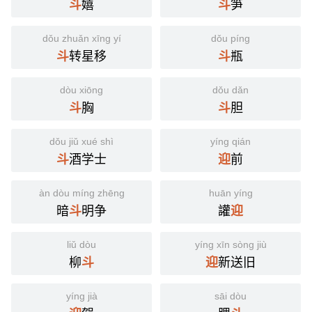
嬉
笋
斗
斗
dǒu zhuǎn xīng yí
dǒu píng
转星移
瓶
斗
斗
dòu xiōng
dǒu dǎn
胸
胆
斗
斗
dǒu jiǔ xué shì
yíng qián
酒学士
前
斗
迎
àn dòu míng zhēng
huān yíng
暗
明争
讙
斗
迎
liǔ dòu
yíng xīn sòng jiù
柳
新送旧
斗
迎
yíng jià
sāi dòu