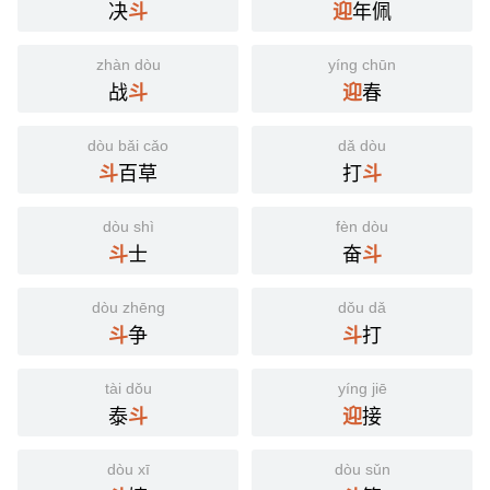
决
年佩
斗
迎
zhàn dòu
yíng chūn
战
春
斗
迎
dòu bǎi cǎo
dǎ dòu
百草
打
斗
斗
dòu shì
fèn dòu
士
奋
斗
斗
dòu zhēng
dǒu dǎ
争
打
斗
斗
tài dǒu
yíng jiē
泰
接
斗
迎
dòu xī
dòu sǔn