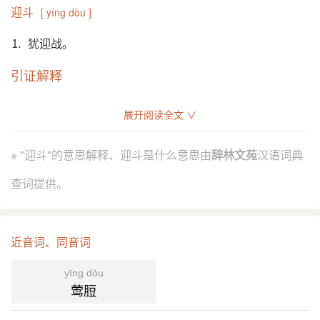
迎斗
[ yíng dòu ]
⒈ 犹迎战。
引证解释
⒈ 犹迎战。
展开阅读全文 ∨
《荡寇志》第一二六回：“任森 骤马追赶， 韩滔、彭
引
玘、张魁 转身迎鬭数合，只得又逃。”
※ "迎斗"的意思解释、迎斗是什么意思由
辞林文苑
汉语词典
分字解释
查词提供。
yíng
dǒu dòu
迎
斗
近音词、同音词
yīng dòu
莺脰