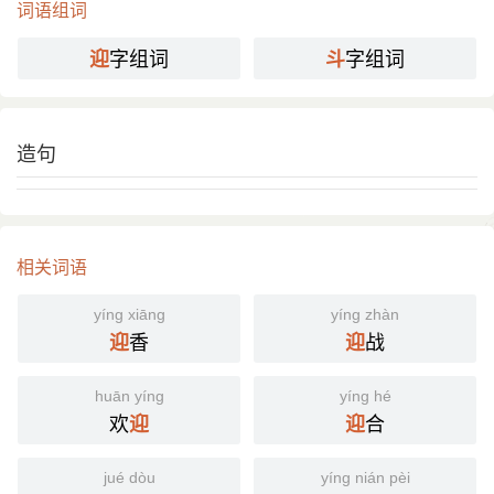
词语组词
字组词
字组词
迎
斗
造句
相关词语
yíng xiāng
yíng zhàn
香
战
迎
迎
huān yíng
yíng hé
欢
合
迎
迎
jué dòu
yíng nián pèi