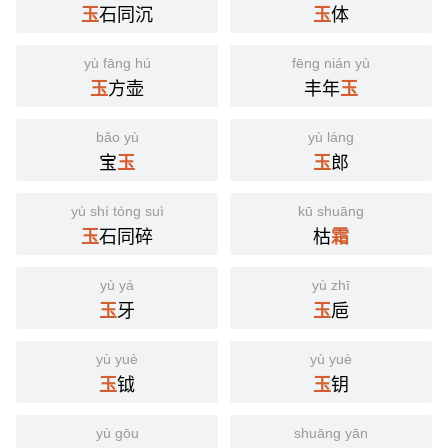
石同沉
体
玉
玉
yù fāng hú
fēng nián yù
方壶
丰年
玉
玉
bǎo yù
yù láng
宝
郎
玉
玉
yù shí tóng suì
kū shuāng
石同碎
枯
玉
霜
yù yá
yù zhī
牙
巵
玉
玉
yù yuè
yù yuè
钺
钥
玉
玉
yù gōu
shuāng yān