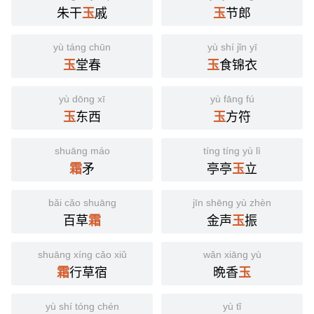
朱干
戚
节郎
玉
玉
yù táng chūn
yù shí jǐn yī
堂春
食锦衣
玉
玉
yù dōng xī
yù fāng fú
东西
方符
玉
玉
shuāng máo
tíng tíng yù lì
矛
亭亭
立
霜
玉
bǎi cǎo shuāng
jīn shēng yù zhèn
百草
金声
振
霜
玉
shuāng xíng cǎo xiǔ
wǎn xiāng yù
行草宿
晩香
霜
玉
yù shí tóng chén
yù tǐ