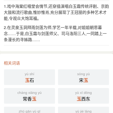
⒊ 道教语。指津液精气。
1.戏中海棠红唱堂会情节,还穿插演唱白玉霜传统评剧、京韵
《黄庭内景经·隐藏》：“子丹进饌肴正黄，乃曰琅膏
引
大鼓和流行歌曲,惟妙惟肖,充分展现了王冠丽的多种艺术才
及玉霜。”
能,令观众大饱耳福。
务成子 注：“津液精气之色象也。”
2.在灵泉玉洞拜雨剑莲为师,学艺一年半载,对姐姐朝思暮
分字解释
念……于是,白玉霜与剑莲师父、司马洛阳三人,一同踏上一
条漫长的寻姊路……
yù
shuāng
玉
霜
相关词语
yù shí
sòng yù
石
宋
玉
玉
cháng xiāng yù
yù xī dōng
常香
西东
玉
玉
zhū gān yù qī
yù jié láng