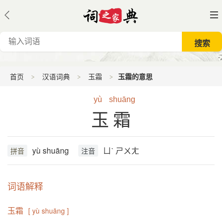
首页
汉语词典
玉霜
玉霜的意思
yù
shuāng
玉霜
yù shuāng
ㄩˋ ㄕㄨㄤ
拼音
注音
词语解释
玉霜
[ yù shuāng ]