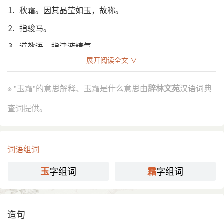
⒈ 秋霜。因其晶莹如玉，故称。
⒉ 指骏马。
⒊ 道教语。指津液精气。
展开阅读全文 ∨
引证解释
※ "玉霜"的意思解释、玉霜是什么意思由
辞林文苑
汉语词典
⒈ 秋霜。因其晶莹如玉，故称。
南朝 梁简文帝 《与刘孝绰书》：“玉霜夜下，旅雁晨
引
查词提供。
飞。”
唐 白居易 《宣州试射中正鹄赋》：“玉霜降而弓力
调，金风劲而弦声急。”
词语组词
《群音类选·百顺记·王绎打围》：“碧云飞，新凉好。
玉霜清，凋衰草。”
字组词
字组词
玉
霜
⒉ 指骏马。
唐 王德真 《奉和圣制过温汤》：“驪 阜疏緹骑，惊鸿
引
映綵旃。玉霜鸣凤野，金阵藻龙川。”
造句