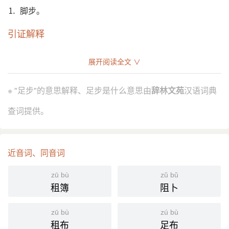
⒈ 脚步。
引证解释
⒈ 脚步。
展开阅读全文 ∨
清 王待 《点夫行》：“縴夫相戒须努力，足步稍缓生
引
荆棘。”
※ "足步"的意思解释、足步是什么意思由
辞林文苑
汉语词典
艾芜 《南行记·乌鸦之歌》：“赶紧加快足步转过坡
去，天空忽然开敞。”
查词提供。
分字解释
近音词、同音词
zú
bù
足
步
zū bù
zǔ bǔ
租簿
阻卜
zū bù
zú bù
租布
足布