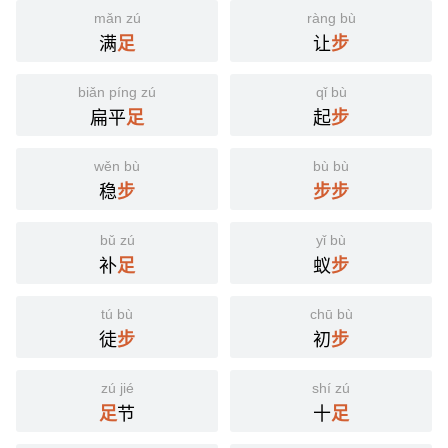
mǎn zú
ràng bù
满
让
足
步
biǎn píng zú
qǐ bù
扁平
起
足
步
wěn bù
bù bù
稳
步
步
步
bǔ zú
yǐ bù
补
蚁
足
步
tú bù
chū bù
徒
初
步
步
zú jié
shí zú
节
十
足
足