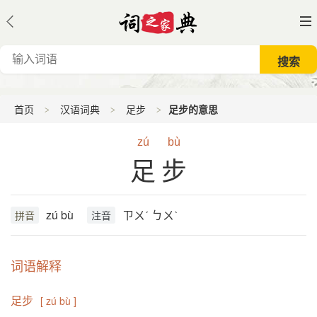
首页
汉语词典
足步
足步的意思
zú
bù
足步
zú bù
ㄗㄨˊ ㄅㄨˋ
拼音
注音
词语解释
足步
[ zú bù ]