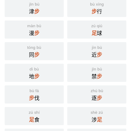
jīn bù
bù xíng
津
行
步
步
màn bù
zú qiú
漫
球
步
足
tóng bù
jìn bù
同
近
步
步
dì bù
jīn bù
地
禁
步
步
bù fá
zhú bù
伐
逐
步
步
zú shí
shè zú
食
涉
足
足