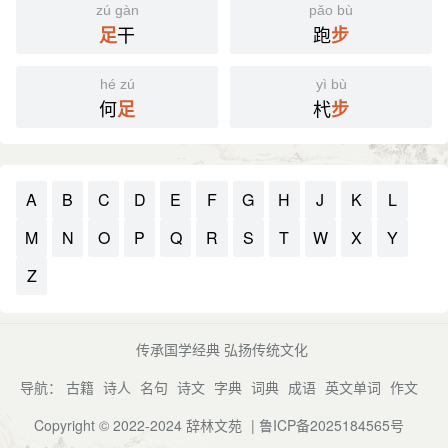
zú gàn
pǎo bù
干
跑
足
步
hé zú
yì bù
何
杙
足
步
A
B
C
D
E
F
G
H
J
K
L
M
N
O
P
Q
R
S
T
W
X
Y
Z
传承国学经典 弘扬传统文化
导航：
古籍
诗人
名句
诗文
字典
词典
成语
英文单词
作文
Copyright © 2022-2024
辞林文苑
|
鲁ICP备2025184565号