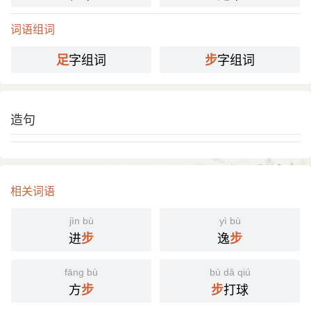
词语组词
字组词
字组词
足
步
造句
相关词语
jìn bù
yì bù
进
逸
步
步
fāng bù
bù dǎ qiú
方
打球
步
步