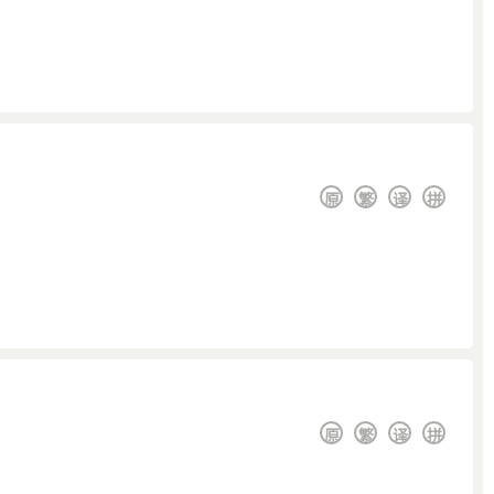
原
繁
译
拼
原
繁
译
拼