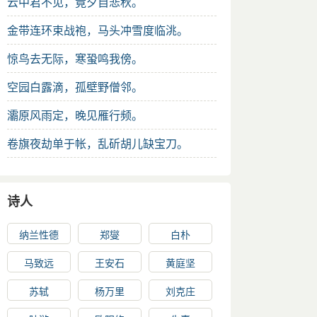
云中君不见，竟夕自悲秋。
金带连环束战袍，马头冲雪度临洮。
惊鸟去无际，寒蛩鸣我傍。
空园白露滴，孤壁野僧邻。
灞原风雨定，晚见雁行频。
卷旗夜劫单于帐，乱斫胡儿缺宝刀。
诗人
纳兰性德
郑燮
白朴
马致远
王安石
黄庭坚
苏轼
杨万里
刘克庄