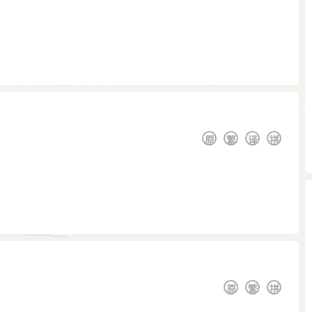
原
繁
译
拼
原
繁
拼