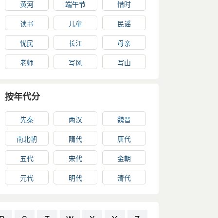
黄河
端午节
惜时
读书
儿童
民谣
忧民
长江
母亲
老师
写风
写山
按年代分
先秦
两汉
魏晋
南北朝
隋代
唐代
五代
宋代
金朝
元代
明代
清代