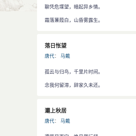
聊凭危堞望，暗起异乡情。
霜落蒹葭白，山昏雾露生。
落日怅望
唐代
：
马戴
孤云与归鸟，千里片时间。
念我何留滞，辞家久未还。
灞上秋居
唐代
：
马戴