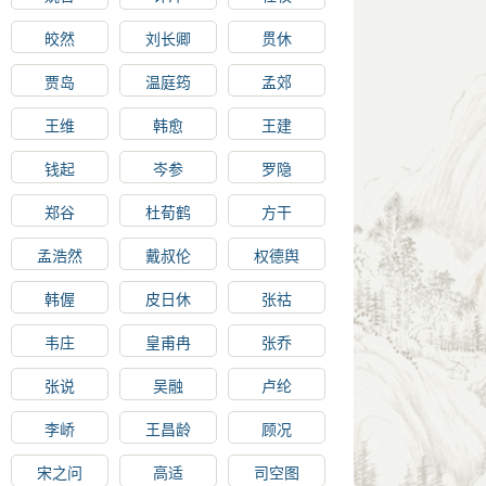
皎然
刘长卿
贯休
贾岛
温庭筠
孟郊
王维
韩愈
王建
钱起
岑参
罗隐
郑谷
杜荀鹤
方干
孟浩然
戴叔伦
权德舆
韩偓
皮日休
张祜
韦庄
皇甫冉
张乔
张说
吴融
卢纶
李峤
王昌龄
顾况
宋之问
高适
司空图