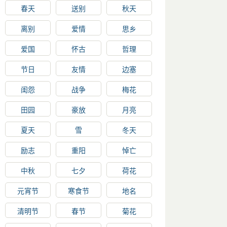
春天
送别
秋天
离别
爱情
思乡
爱国
怀古
哲理
节日
友情
边塞
闺怨
战争
梅花
田园
豪放
月亮
夏天
雪
冬天
励志
重阳
悼亡
中秋
七夕
荷花
元宵节
寒食节
地名
清明节
春节
菊花