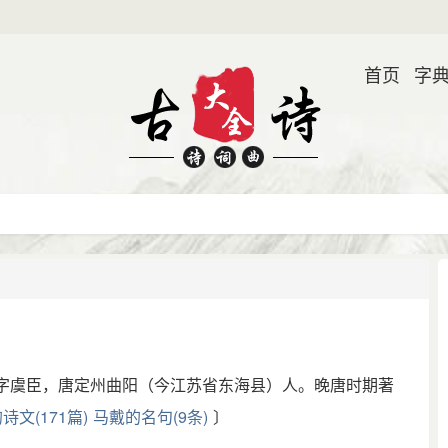
首页
字
），字虞臣，唐定州曲阳（今江苏省东海县）人。晚唐时期著
诗文(171篇)
马戴的名句(9条)
〕