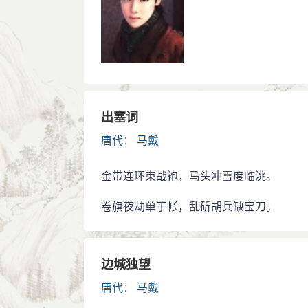
出塞词
唐代
：
马戴
金带连环束战袍，马头冲雪度临洮。
卷旗夜劫单于帐，乱斫胡兵缺宝刀。
边城独望
唐代
：
马戴