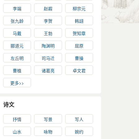
李端
赵嘏
柳宗元
张九龄
李贺
韩翃
马戴
王勃
贺知章
郦道元
陶渊明
屈原
左丘明
司马迁
曹操
曹植
诸葛亮
卓文君
更多>>
诗文
抒情
写景
写人
山水
咏物
婉约