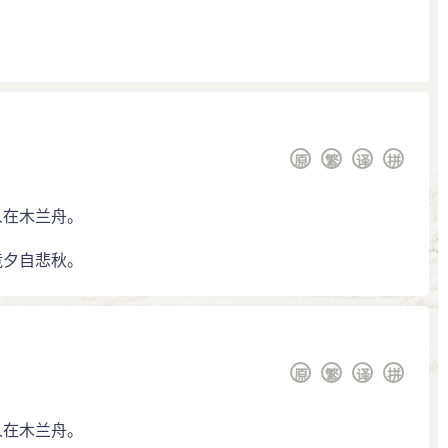
原
繁
译
拼
人在木兰舟。
竟夕自悲秋。
原
繁
译
拼
人在木兰舟。