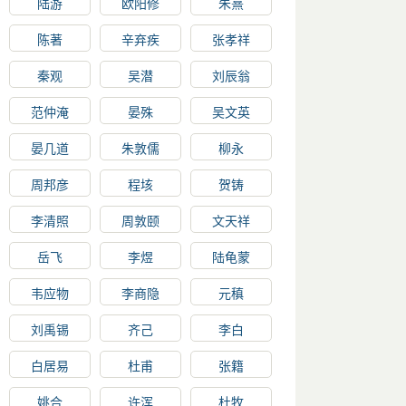
陆游
欧阳修
朱熹
陈著
辛弃疾
张孝祥
秦观
吴潜
刘辰翁
范仲淹
晏殊
吴文英
晏几道
朱敦儒
柳永
周邦彦
程垓
贺铸
李清照
周敦颐
文天祥
岳飞
李煜
陆龟蒙
韦应物
李商隐
元稹
刘禹锡
齐己
李白
白居易
杜甫
张籍
姚合
许浑
杜牧