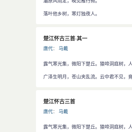
灞原风雨定，晚见雁行频。
落叶他乡树，寒灯独夜人。
楚江怀古三首·其一
唐代
：
马戴
露气寒光集，微阳下楚丘。猿啼洞庭树，
广泽生明月，苍山夹乱流。云中君不见，
楚江怀古三首
唐代
：
马戴
露气寒光集，微阳下楚丘。猿啼洞庭树，