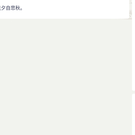
竟夕自悲秋。