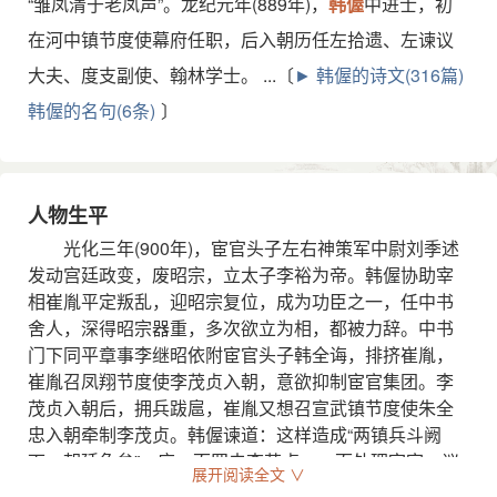
“雏凤清于老凤声”。龙纪元年(889年)，
韩偓
中进士，初
在河中镇节度使幕府任职，后入朝历任左拾遗、左谏议
大夫、度支副使、翰林学士。 ...〔
► 韩偓的诗文(316篇)
韩偓的名句(6条)
〕
人物生平
光化三年(900年)，宦官头子左右神策军中尉刘季述
发动宫廷政变，废昭宗，立太子李裕为帝。韩偓协助宰
相崔胤平定叛乱，迎昭宗复位，成为功臣之一，任中书
舍人，深得昭宗器重，多次欲立为相，都被力辞。中书
门下同平章事李继昭依附宦官头子韩全诲，排挤崔胤，
崔胤召凤翔节度使李茂贞入朝，意欲抑制宦官集团。李
茂贞入朝后，拥兵跋扈，崔胤又想召宣武镇节度使朱全
忠入朝牵制李茂贞。韩偓谏道：这样造成“两镇兵斗阙
下，朝廷危矣”，应一面罢去李茂贞，一面处理宦官。议
展开阅读全文 ∨
尚未行，而李茂贞、韩全诲已将昭宗劫往凤翔。韩偓闻