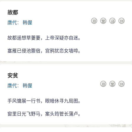
威武军节度使王审知重视延揽人才，派人到抚州邀
韩偓入闽。天祐二年(905年)八月，韩偓自赣入闽。
故都
韩偓入闽后，在长汀、沙县寓居一个时期。天祐四
原
繁
译
拼
唐代
：
韩偓
年(907年)，朱全忠篡唐，改国号梁，王审知向朱全忠献
表纳贡。韩偓对此心有抵触，想再回江西。从沙县走到
故都遥想草萋萋，上帝深疑亦自迷。
邵武时，王审知急忙派人前去挽留。但韩偓因感“宦途险
恶终难测”，功名之念已淡，坚拒王审知的任命。在从邵
塞雁已侵池籞宿，宫鸦犹恋女墙啼。
武回到沙县后，不久又经尤溪到桃林场(今永春)小住，然
后进入泉州。在泉州，受到刺史王审邽父子的优礼接
待，住泉州西郊招贤院，多年来疲惫的身心得到憩息。
安贫
在饱览当地风物之时，又感叹“尽道途穷未必穷”，兴之所
至，写下许多有名的诗篇。
原
繁
拼
唐代
：
韩偓
不久，韩偓到南安漫游，认为这里是晚年栖止的理
手风慵展一行书，眼暗休寻九局图。
想地点，便在葵山(又名黄旗山)山麓的报恩寺旁建房舍，
以为定居之地，时称“韩寓”。在这里，韩偓下地耕种，上
窗里日光飞野马，案头筠管长蒲卢。
山砍柴，自号“玉山樵人”，自称“已分病身抛印绶，不嫌
门巷似渔樵”，过着退隐生活。梁龙德三年(923年)，韩偓
病逝，威武军节度使检校尚书左仆射傅实为其营葬，墓