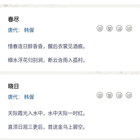
讯，星夜赶往凤翔行在，见昭宗时恸哭失声。昭宗任韩
偓为兵部侍郎。后朱全忠兵到，败李茂贞，杀韩全诲，
春尽
韩偓随同昭宗回长安。
原
繁
译
拼
唐代
：
韩偓
韩偓回长安后，见朱全忠比李茂贞更为骄横，心中
甚感不满。一次，朱全忠和崔胤在殿堂上宣布事情，众
官都避席起立，只有韩偓端坐不动，称“侍宴无辄立”，因
惜春连日醉昏昏，醒后衣裳见酒痕。
此激怒朱全忠。朱全忠一则恼怒韩偓无礼，再则忌他为
细水浮花归别涧，断云含雨入孤村。
昭宗所宠信，参预枢密，恐于己不利，便借故在昭宗面
前指斥韩偓。崔胤听信谗言，也不予救护。朱全忠本欲
置韩偓于死地，幸经京兆尹郑元规劝阻，被贬为濮州(今
山东鄄县、河南濮阳以南地区)司马。不久，又被贬为荣
晓日
懿(今贵州桐梓县北)尉，再贬为邓州(今河南邓县)司马。
原
繁
译
拼
唐代
：
韩偓
韩偓离京，使昭宗左右无亲信之人。
天祐元年(904年)，朱全忠弑昭宗，立李柷为昭宣帝
天际霞光入水中，水中天际一时红。
(即哀帝)。为收买人心，伪装豁达大度，矫诏召韩偓回京
复职。韩偓深知一回长安，即入虎口，便不奉诏，携眷
直须日观三更后，首送金乌上碧空。
南逃到江西抚州。