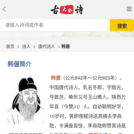
首页
>
诗人
>
唐代诗人
>
韩偓
韩偓简介
韩偓
（公元842年～公元923年）。
中国唐代诗人。乳名冬郎，字致光，
号致尧，晚年又号玉山樵人。陕西万
年县（今樊川）人。自幼聪明好学，
10岁时，曾即席赋诗送其姨夫李商
隐，令满座皆惊，李商隐称赞其诗是