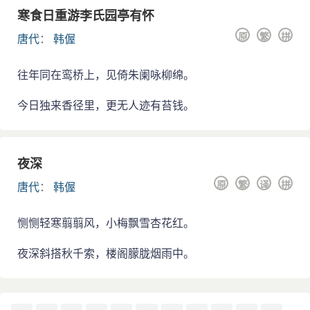
在葵山之阳。
寒食日重游李氏园亭有怀
原
繁
拼
韩偓才华横溢，是晚唐著名诗人，被尊为“一代诗
唐代
：
韩偓
宗”。其诗作大体上可分3个时期：初期是在被贬谪之前；
中期是在贬谪之后，入闽之前；晚期在入闽后，特别是
往年同在鸾桥上，见倚朱阑咏柳绵。
在泉州、南安定居之后。初期在朝为官，深得昭宗信
任，仕途上春风得意，生活上优渥奢华，所作诗多是艳
今日独来香径里，更无人迹有苔钱。
词丽句，正如后来他在南安寓所整理《香奁集》的序文
上所述：“柳巷青楼，未尝糠秕；金闺绣户，始预风流”，
充满缠绵浪漫的色彩。不过，也有些清新可诵的诗句，
夜深
如脍炙人口的“八尺龙须方锦褥，已凉天气未寒时”；“燕
原
繁
译
拼
唐代
：
韩偓
子不来花着雨，春风应自怨黄昏”等。被斥逐出长安后，
韩偓屡经转徙，目击乱离，诗风有很大转变，多半叙写
个人坎坷遭遇，倾吐胸中悲愤之情，诅咒战乱，同情人
恻恻轻寒翦翦风，小梅飘雪杏花红。
民。入闽之初，韩偓行踪未定，过尤溪时，正值泉州王
夜深斜搭秋千索，楼阁朦胧烟雨中。
氏军与南汉军激战后，村落成墟，写出传诵千古的名
句：“水自潺湲日自斜，屋无鸡犬有鸣鸦；千村万落如寒
食，不见人烟只见花。”到泉州、南安定居后，写出“中华
地向城边尽，南国云从海上来；四序有花长见雨，一冬