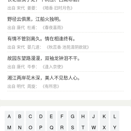
闲极无聊，所以以草书消遣。因为是小雨初霁，所以说
出自
宋代
姜夔
： 《
暗香·旧时月色
》
“晴窗”，“细乳戏分茶”这里就是品茶、玩茶道。无事而作
草书，晴窗下品着清茗，表面上看，是极闲适恬静的境
野径云俱黑，江船火独明。
界，然而在这背后，正藏着诗人无限的感慨与牢骚。陆
出自
唐代
杜甫
： 《
春夜喜雨
》
游素来有为国家作一番轰轰烈烈事业的宏愿，而严州知
府的职位本与他的素志不合，何况觐见一次皇帝，不知
有情不管别离久。情在相逢终有。
要在客舍中等待多久！国家正是多事之秋，而诗人却在
出自
宋代
晏几道
： 《
秋蕊香·池苑清阴欲就
》
以作书品茶消磨时光，真是无聊而可悲！于是再也捺不
故园东望路漫漫，双袖龙钟泪不干。
住心头的怨愤，写下了结尾两句。
出自
唐代
岑参
： 《
逢入京使
》
尾联虽不像古人抱怨“素衣化为缁”（晋陆机作《为顾
彦先赠好》：“京洛多风尘，素衣化为缁”），但这联不仅
湘江两岸花木深，美人不见愁人心。
道出了羁旅风霜之苦，又寓有京中恶浊，久居为其所化
出自
明代
周旋
： 《
有所思
》
的意思。诗人声称清明不远，应早日回家，而不愿在所
谓“人间天堂”的江南临安久留。诗人应召入京，却只匆匆
一过，便拂袖而去。陆游这里反用其意，其实是自我解
嘲。
A
B
C
D
E
F
G
H
J
K
L
在陆游的众多著名诗篇中，有壮怀激烈的爱国忧民
M
N
O
P
Q
R
S
T
W
X
Y
之作，如《关山月》、《秋夜将晓出篱门迎凉有感》；