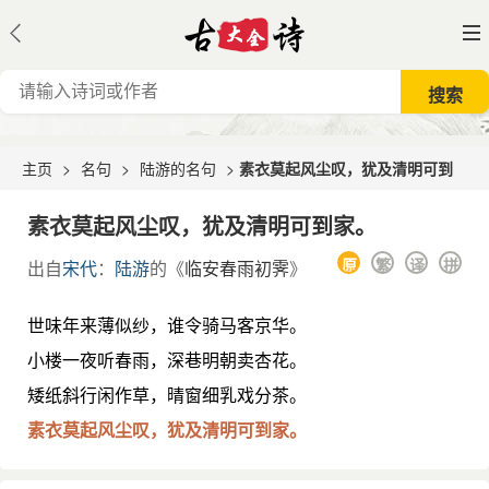
主页
>
名句
>
陆游的名句
>
素衣莫起风尘叹，犹及清明可到
家。
素衣莫起风尘叹，犹及清明可到家。
原
繁
译
拼
出自
宋代
：
陆游
的《
临安春雨初霁
》
世味年来薄似纱，谁令骑马客京华。
小楼一夜听春雨，深巷明朝卖杏花。
矮纸斜行闲作草，晴窗细乳戏分茶。
素衣莫起风尘叹，犹及清明可到家。