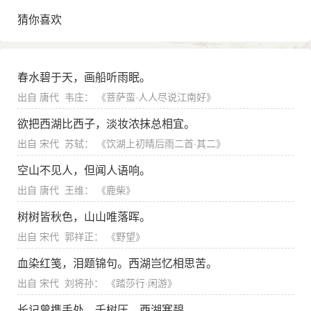
两句诗后来传入宫中，深为孝宗所称赏，可见一时传诵
猜你喜欢
之广。历来评此诗的人都以为这两句细致贴切，描绘了
一幅明艳生动的春光图，但没有注意到它在全诗中的作
用不仅在于刻划春光，而是与前后诗意浑然一体的。其
春水碧于天，画船听雨眠。
实，“小楼一夜听春雨”，正是说绵绵春雨如愁人的思绪。
在读这一句诗时，对“一夜”两字不可轻轻放过，它正暗示
出自
唐代
韦庄
： 《
菩萨蛮·人人尽说江南好
》
了诗人一夜未曾入睡，国事家愁，伴着这雨声而涌上了
欲把西湖比西子，淡妆浓抹总相宜。
眉间心头。李商隐的“秋阴不散霜飞晚，留得枯荷听雨
声”，是以枯荷听雨暗寓怀友之相思。陆游这里写得更为
出自
宋代
苏轼
： 《
饮湖上初晴后雨二首·其二
》
含蓄深蕴，他虽然用了比较明快的字眼，但用意还是要
空山不见人，但闻人语响。
表达自己的郁闷与惆怅，而且正是用明媚的春光作为背
出自
唐代
王维
： 《
鹿柴
》
景，才与自己落寞情怀构成了鲜明的对照。
树树皆秋色，山山唯落晖。
接下去的颈联就道出了他的这种心情。在这明艳的
春光中，诗人只能做的是“矮纸斜行闲作草”，陆游擅长行
出自
宋代
郭祥正
： 《
野望
》
草，从现存的陆游手迹看，他的行草疏朗有致，风韵潇
血染红笺，泪题锦句。西湖岂忆相思苦。
洒。这一句实是暗用了张芝的典故。据说张芝擅草书，
出自
宋代
刘将孙
： 《
踏莎行·闲游
》
但平时都写楷字，人问其故，回答说，“匆匆不暇草书”，
意即写草书太花时间，所以没功夫写。陆游客居京华，
长记曾携手处，千树压、西湖寒碧。