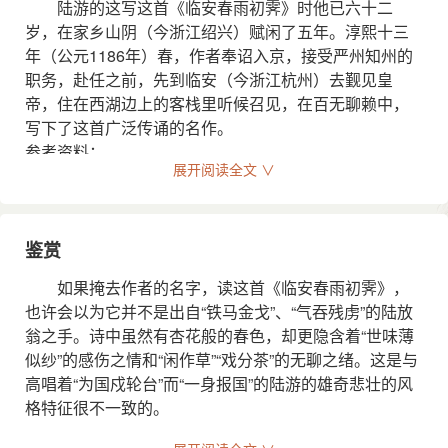
注释
陆游的这写这首《临安春雨初霁》时他已六十二
岁，在家乡山阴（今浙江绍兴）赋闲了五年。淳熙十三
霁（jì）：雨后或雪后转晴。
年（公元1186年）春，作者奉诏入京，接受严州知州的
世味：人世滋味；社会人情。
职务，赴任之前，先到临安（今浙江杭州）去觐见皇
帝，住在西湖边上的客栈里听候召见，在百无聊赖中，
客：客居。
写下了这首广泛传诵的名作。
京华：京城之美称。因京城是文物、人才汇集之地，故
参考资料：
展开阅读全文 ∨
称。
1、缪钺等 ．宋诗鉴赏辞典 ．上海 ：上海辞书出版社 ，
深巷：很长的巷道。
1987.12（2012.7重印） ：第977-978页 ．
明朝（zhāo）：明日早晨。
鉴赏
矮纸：短纸、小纸。
如果掩去作者的名字，读这首《临安春雨初霁》，
也许会以为它并不是出自“铁马金戈”、“气吞残虏”的陆放
斜行：倾斜的行列。
翁之手。诗中虽然有杏花般的春色，却更隐含着“世味薄
草：指草书。
似纱”的感伤之情和“闲作草”“戏分茶”的无聊之绪。这是与
高唱着“为国戍轮台”而“一身报国”的陆游的雄奇悲壮的风
晴窗：明亮的窗户。
格特征很不一致的。
细乳：沏茶时水面呈白色的小泡沫。
自淳熙五年孝宗召见了陆游以来，他并未得到重