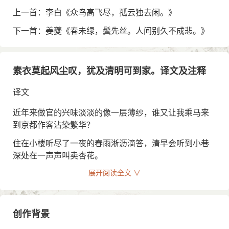
上一首：李白《众鸟高飞尽，孤云独去闲。》
下一首：姜夔《春未绿，鬓先丝。人间别久不成悲。》
素衣莫起风尘叹，犹及清明可到家。译文及注释
译文
近年来做官的兴味淡淡的像一层薄纱，谁又让我乘马来
到京都作客沾染繁华？
住在小楼听尽了一夜的春雨淅沥滴答，清早会听到小巷
深处在一声声叫卖杏花。
展开阅读全文 ∨
铺开小纸从容地斜写行行草草，字字有章法，晴日窗前
细细地煮水、沏茶、撇沫，试着品名茶。
呵，不要叹息那京都的尘土会弄脏洁白的衣衫，清明时
创作背景
节还来得及回到镜湖边的山阴故家。