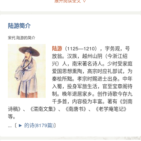
展开阅读全文 ∨
分茶：宋元时煎茶之法。注汤后用箸搅茶乳，使汤水波
用，只是在福建、江西做了两任提举常平茶盐公事；家
纹幻变成种种形状。
后五年，更是远离政界，但对于政治舞台上的倾轧变
幻，对于世态炎凉，他是体会得更深了。所以诗的开头
素衣：原指白色的衣服，这里用作代称。是诗人对自己
陆游简介
就用了一个独具易动的巧譬，感叹世态人情薄得就象半
的谦称（类似于“素士”）。
透明的纱。于是首联开口就言“世味”之“薄”，并惊问“谁令
宋代·陆游的简介
风尘叹：因风尘而叹息。暗指不必担心京城的不良风气
骑马客京华”。陆游时年已六十二岁，不仅长期宦海沉
陆游
（1125—1210），字务观，号
会污染自己的品质。
浮，而且壮志未酬，又兼个人生活的种种不幸，这位命
放翁。汉族，越州山阴（今浙江绍
参考资料：
途坎坷的老人发出悲叹，说出对世态炎凉的内心感受。
兴）人，南宋著名诗人。少时受家庭
这种悲叹也许在别人身上是无可疑问的，而对于“僵卧孤
1、缪钺等 ．宋诗鉴赏辞典 ．上海 ：上海辞书出版社 ，
爱国思想熏陶，高宗时应礼部试，为
村不自哀，尚思为国戍轮台”的陆游来说，却显得不尽合
1987.12（2012.7重印） ：第977-978页 ．
秦桧所黜。孝宗时赐进士出身。中年
乎情理。此奉诏入京，被任命为严州知州。对于一生奋
入蜀，投身军旅生活，官至宝章阁待
斗不息、始终矢志不渝地实现自己的报国理想的陆游来
制。晚年退居家乡。创作诗歌今存九
说，授之以权，使之报国有门，竟会引起他“谁”的疑问。
千多首，内容极为丰富。著有《剑南
颔联点出“诗眼”，也是陆游的名句，语言清新隽永。
诗稿》、《渭南文集》、《南唐书》、《老学庵笔记》
诗人只身住在小楼上，彻夜听着春雨的淅沥；次日清
等。
晨，深幽的小巷中传来了叫卖杏花的声音，告诉人们春
...〔
►
的诗(8179篇)
〕
已深了。绵绵的春雨，由诗人的听觉中写出；而淡荡的
春光，则在卖花声里透出。写得形象而有深致。传说这